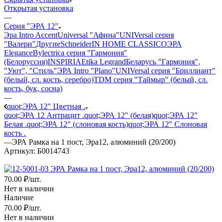
Открытая установка
—
Серия "ЭРА 12"
Эра Intro Accent
Universal "Афина"
UNIVersal серия
"Валери"
Другие
Schneider
IN HOME CLASSICO
ЭРА
Elegance
Bylectrica серия "Гармония"
(Белоруссия)
INSPIRIA
Etika Legrand
Беларусь "Гармония",
"Уют", "Стиль"
ЭРА Intro "Plano"
UNIVersal серия "Бриллиант"
(белый, сл. кость, серебро)
TDM серия "Таймыр" (белый, сл.
кость, бук, сосна)
—
quot;ЭРА 12" Цветная .
quot;ЭРА 12 Антрацит .
quot;ЭРА 12" (белая)
quot;ЭРА 12"
Белая .
quot;ЭРА 12" (слоновая кость)
quot;ЭРА 12" Слоновая
кость .
—
ЭРА Рамка на 1 пост, Эра12, алюминий (20/200)
Артикул:
Б0014743
70
.00 ₽
/шт.
Нет в наличии
Наличие
70
.00 ₽
/шт.
Нет в наличии