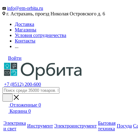
info@em-orbita.ru
г. Астрахань, проезд Николая Островского д. 6
Доставка
Магазины
Условия сотрудничества
Контакты
...
Войти
+7 (8512) 200-600
Отложенные
0
Корзина
0
Электрика
Бытовая
Инструмент
Электроинструмент
Посуда
С
и свет
техника