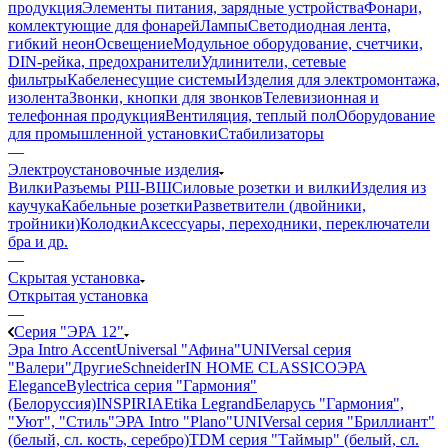
продукция
Элементы питания, зарядные устройства
Фонари,
комлектующие для фонарей
Лампы
Светодиодная лента,
гибкий неон
Освещение
Модульное оборудование, счетчики,
DIN-рейка, предохранители
Удлинители, сетевые
фильтры
Кабеленесущие системы
Изделия для электромонтажа,
изолента
Звонки, кнопки для звонков
Телевизионная и
телефонная продукция
Вентиляция, теплый пол
Оборудование
для промышленной установки
Стабилизаторы
—
Электроустановочные изделия
Вилки
Разъемы РШ-ВШ
Силовые розетки и вилки
Изделия из
каучука
Кабельные розетки
Разветвители (двойники,
тройники)
Колодки
Аксессуары, переходники, переключатели
бра и др.
—
Скрытая установка
Открытая установка
—
Серия "ЭРА 12"
Эра Intro Accent
Universal "Афина"
UNIVersal серия
"Валери"
Другие
Schneider
IN HOME CLASSICO
ЭРА
Elegance
Bylectrica серия "Гармония"
(Белоруссия)
INSPIRIA
Etika Legrand
Беларусь "Гармония",
"Уют", "Стиль"
ЭРА Intro "Plano"
UNIVersal серия "Бриллиант"
(белый, сл. кость, серебро)
TDM серия "Таймыр" (белый, сл.