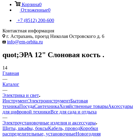
Корзина
0
Отложенные
0
+7 (8512) 200-600
Контактная информация
г. Астрахань, проезд Николая Островского д. 6
info@em-orbita.ru
quot;ЭРА 12" Слоновая кость .
14
Главная
—
Каталог
—
Электрика и свет
Инструмент
Электроинструмент
Бытовая
техника
Посуда
Сантехника
Хозяйственные товары
Аксессуары
для цифровой техники
Все для сада и отдыха
—
Электроустановочные изделия и аксессуары
Щиты, шкафы, боксы
Кабель, провод
Коробки
распределительные, установочные
Новогодняя