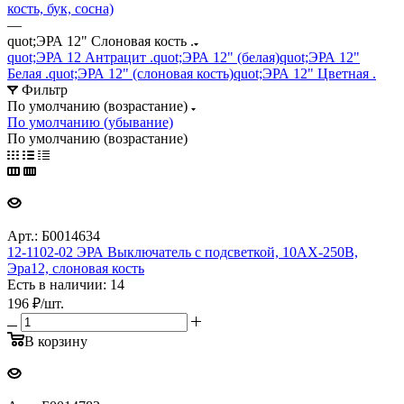
кость, бук, сосна)
—
quot;ЭРА 12" Слоновая кость .
quot;ЭРА 12 Антрацит .
quot;ЭРА 12" (белая)
quot;ЭРА 12"
Белая .
quot;ЭРА 12" (слоновая кость)
quot;ЭРА 12" Цветная .
Фильтр
По умолчанию (возрастание)
По умолчанию (убывание)
По умолчанию (возрастание)
Арт.: Б0014634
12-1102-02 ЭРА Выключатель с подсветкой, 10АХ-250В,
Эра12, слоновая кость
Есть в наличии: 14
196
₽
/шт.
В корзину