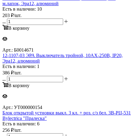
м.лапок, Эра12, алюминий
Есть в наличии: 10
203
₽
/шт.
В корзину
Арт.: Б0014671
12-1107-03 ЭРА Выключатель тройной, 10АХ-250В, IP20,
Эра12, алюминий
Есть в наличии: 1
386
₽
/шт.
В корзину
Арт.: УТ000000154
Блок открытой устновки выкл. 3 кл. + роз. с/з бел. 3В-РЦ-531
Bylectrica "Пралеска"
Есть в наличии: 6
256
₽
/шт.