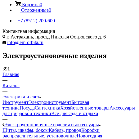
Корзина
0
Отложенные
0
+7 (8512) 200-600
Контактная информация
г. Астрахань, проезд Николая Островского д. 6
info@em-orbita.ru
Электроустановочные изделия
391
Главная
—
Каталог
—
Электрика и свет
Инструмент
Электроинструмент
Бытовая
техника
Посуда
Сантехника
Хозяйственные товары
Аксессуары
для цифровой техники
Все для сада и отдыха
—
Электроустановочные изделия и аксессуары
Щиты, шкафы, боксы
Кабель, провод
Коробки
распределительные, установочные
Новогодняя