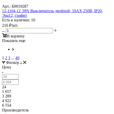
Арт.: Б0019287
12-1104-12 ЭРА Выключатель двойной, 10АХ,250В, IP20,
Эра12, графит
Есть в наличии: 10
216
₽
/шт.
В корзину
Показать еще
1
2
3
...
49
Фильтр
Цена
24
1 657
3 289
4 922
6 554
Производитель