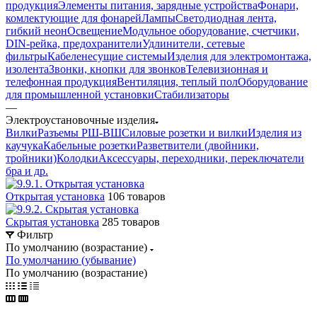
продукция
Элементы питания, зарядные устройства
Фонари,
комлектующие для фонарей
Лампы
Светодиодная лента,
гибкий неон
Освещение
Модульное оборудование, счетчики,
DIN-рейка, предохранители
Удлинители, сетевые
фильтры
Кабеленесущие системы
Изделия для электромонтажа,
изолента
Звонки, кнопки для звонков
Телевизионная и
телефонная продукция
Вентиляция, теплый пол
Оборудование
для промышленной установки
Стабилизаторы
—
Электроустановочные изделия
Вилки
Разъемы РШ-ВШ
Силовые розетки и вилки
Изделия из
каучука
Кабельные розетки
Разветвители (двойники,
тройники)
Колодки
Аксессуары, переходники, переключатели
бра и др.
Открытая установка
106 товаров
Скрытая установка
285 товаров
Фильтр
По умолчанию (возрастание)
По умолчанию (убывание)
По умолчанию (возрастание)