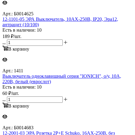
Арт.: Б0014625
12-1101-05 ЭРА Выключатель, 10АХ-250В, IP20, Эра12,
антрацит (10/100)
Есть в наличии: 10
189
₽
/шт.
В корзину
Арт.: 1411
Выключатель одноклавишный серия "IONICH", о/у, 10А,
220В, белый (еврослот)
Есть в наличии: 10
60
₽
/шт.
В корзину
Арт.: Б0014683
12-2001-03 ЭРА Розетка 2P+E Schuko, 16АХ-250В, без