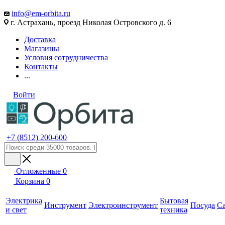
info@em-orbita.ru
г. Астрахань, проезд Николая Островского д. 6
Доставка
Магазины
Условия сотрудничества
Контакты
...
Войти
+7 (8512) 200-600
Отложенные
0
Корзина
0
Электрика
Бытовая
Инструмент
Электроинструмент
Посуда
С
и свет
техника