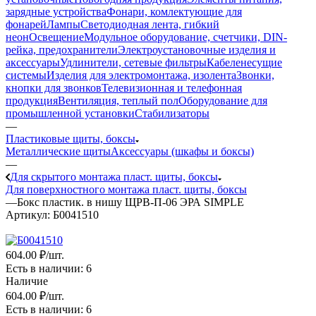
зарядные устройства
Фонари, комлектующие для
фонарей
Лампы
Светодиодная лента, гибкий
неон
Освещение
Модульное оборудование, счетчики, DIN-
рейка, предохранители
Электроустановочные изделия и
аксессуары
Удлинители, сетевые фильтры
Кабеленесущие
системы
Изделия для электромонтажа, изолента
Звонки,
кнопки для звонков
Телевизионная и телефонная
продукция
Вентиляция, теплый пол
Оборудование для
промышленной установки
Стабилизаторы
—
Пластиковые щиты, боксы
Металлические щиты
Аксессуары (шкафы и боксы)
—
Для скрытого монтажа пласт. щиты, боксы
Для поверхностного монтажа пласт. щиты, боксы
—
Бокс пластик. в нишу ЩРВ-П-06 ЭРА SIMPLE
Артикул:
Б0041510
604
.00 ₽
/шт.
Есть в наличии
: 6
Наличие
604
.00 ₽
/шт.
Есть в наличии
: 6