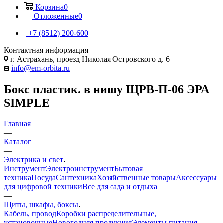
Корзина
0
Отложенные
0
+7 (8512) 200-600
Контактная информация
г. Астрахань, проезд Николая Островского д. 6
info@em-orbita.ru
Бокс пластик. в нишу ЩРВ-П-06 ЭРА
SIMPLE
Главная
—
Каталог
—
Электрика и свет
Инструмент
Электроинструмент
Бытовая
техника
Посуда
Сантехника
Хозяйственные товары
Аксессуары
для цифровой техники
Все для сада и отдыха
—
Щиты, шкафы, боксы
Кабель, провод
Коробки распределительные,
установочные
Новогодняя продукция
Элементы питания,