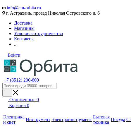
info@em-orbita.ru
г. Астрахань, проезд Николая Островского д. 6
Доставка
Магазины
Условия сотрудничества
Контакты
...
Войти
+7 (8512) 200-600
Отложенные
0
Корзина
0
Электрика
Бытовая
Инструмент
Электроинструмент
Посуда
С
и свет
техника