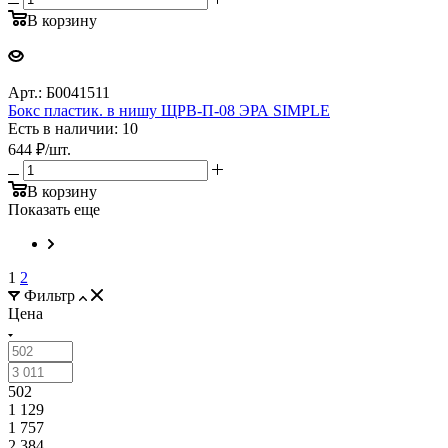
В корзину
Арт.: Б0041511
Бокс пластик. в нишу ЩРВ-П-08 ЭРА SIMPLE
Есть в наличии: 10
644
₽
/шт.
В корзину
Показать еще
1
2
Фильтр
Цена
502
1 129
1 757
2 384