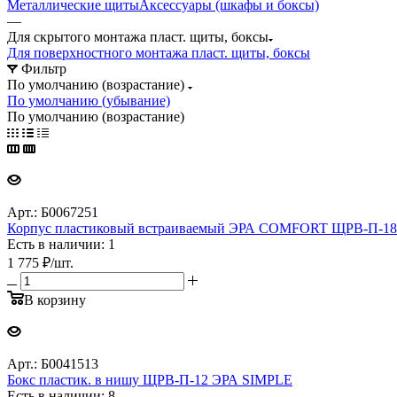
Металлические щиты
Аксессуары (шкафы и боксы)
—
Для скрытого монтажа пласт. щиты, боксы
Для поверхностного монтажа пласт. щиты, боксы
Фильтр
По умолчанию (возрастание)
По умолчанию (убывание)
По умолчанию (возрастание)
Арт.: Б0067251
Корпус пластиковый встраиваемый ЭРА COMFORT ЩРВ-П-18 I
Есть в наличии: 1
1 775
₽
/шт.
В корзину
Арт.: Б0041513
Бокс пластик. в нишу ЩРВ-П-12 ЭРА SIMPLE
Есть в наличии: 8