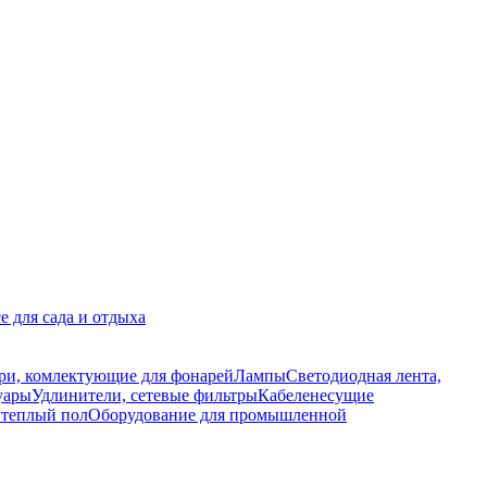
е для сада и отдыха
ри, комлектующие для фонарей
Лампы
Светодиодная лента,
уары
Удлинители, сетевые фильтры
Кабеленесущие
 теплый пол
Оборудование для промышленной