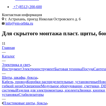
+7 (8512) 200-600
Контактная информация
г. Астрахань, проезд Николая Островского д. 6
info@em-orbita.ru
Для скрытого монтажа пласт. щиты, бо
11
Главная
—
Каталог
—
Электрика и свет
Инструмент
Электроинструмент
Бытовая техника
Посуда
Сантех
—
Щиты, шкафы, боксы
Кабель, провод
Коробки распределительные, установочные
Ново
гибкий неон
Освещение
Модульное оборудование, счетчики, DI
системы
Изделия для электромонтажа, изолента
Звонки, кнопки 
установки
Стабилизаторы
—
Пластиковые щиты, боксы