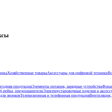
ксы
ника
Хозяйственные товары
Аксессуары для цифровой техники
Вс
годняя продукция
Элементы питания, зарядные устройства
Фона
N-рейка, предохранители
Электроустановочные изделия и аксесс
для звонков
Телевизионная и телефонная продукция
Вентиляция,