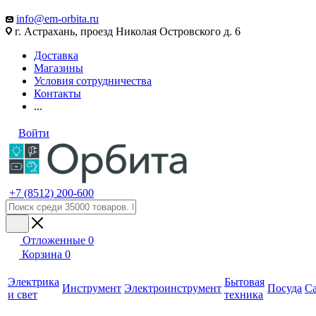
info@em-orbita.ru
г. Астрахань, проезд Николая Островского д. 6
Доставка
Магазины
Условия сотрудничества
Контакты
...
Войти
+7 (8512) 200-600
Отложенные
0
Корзина
0
Электрика
Бытовая
Инструмент
Электроинструмент
Посуда
С
и свет
техника