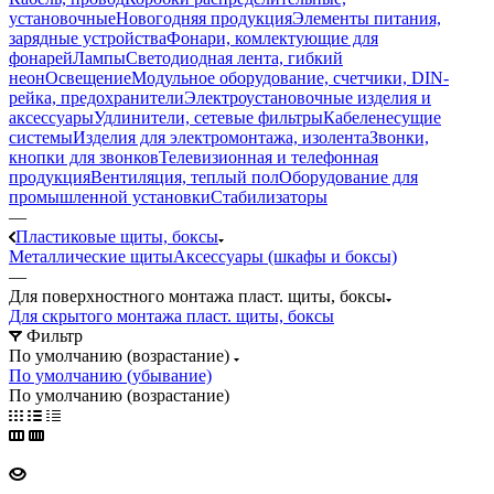
установочные
Новогодняя продукция
Элементы питания,
зарядные устройства
Фонари, комлектующие для
фонарей
Лампы
Светодиодная лента, гибкий
неон
Освещение
Модульное оборудование, счетчики, DIN-
рейка, предохранители
Электроустановочные изделия и
аксессуары
Удлинители, сетевые фильтры
Кабеленесущие
системы
Изделия для электромонтажа, изолента
Звонки,
кнопки для звонков
Телевизионная и телефонная
продукция
Вентиляция, теплый пол
Оборудование для
промышленной установки
Стабилизаторы
—
Пластиковые щиты, боксы
Металлические щиты
Аксессуары (шкафы и боксы)
—
Для поверхностного монтажа пласт. щиты, боксы
Для скрытого монтажа пласт. щиты, боксы
Фильтр
По умолчанию (возрастание)
По умолчанию (убывание)
По умолчанию (возрастание)