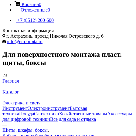
Корзина
0
Отложенные
0
+7 (8512) 200-600
Контактная информация
г. Астрахань, проезд Николая Островского д. 6
info@em-orbita.ru
Для поверхностного монтажа пласт.
щиты, боксы
23
Главная
—
Каталог
—
Электрика и свет
Инструмент
Электроинструмент
Бытовая
техника
Посуда
Сантехника
Хозяйственные товары
Аксессуары
для цифровой техники
Все для сада и отдыха
—
Щиты, шкафы, боксы
Кабель, провод
Коробки распределительные,