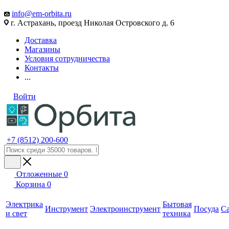
info@em-orbita.ru
г. Астрахань, проезд Николая Островского д. 6
Доставка
Магазины
Условия сотрудничества
Контакты
...
Войти
+7 (8512) 200-600
Отложенные
0
Корзина
0
Электрика
Бытовая
Инструмент
Электроинструмент
Посуда
С
и свет
техника