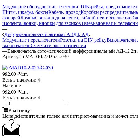
—
Модульное оборудование, счетчики, DIN-рейка, предохранител
Щиты, шкафы, боксы
Кабель, провод
Коробки распределительны
фонарей
Лампы
Светодиодная лента, гибкий неон
Освещение
Эл
изолента
Звонки, кнопки для звонков
Телевизионная и телефонн
—
Дифференциальный автомат АВДТ, АД
Модульные переключатели
Розетки на DIN рейку
Выключатели 
выключатели
Счетчики электроэнергии
—
Выключатель автоматический дифференциальный АД-12 2п
Артикул:
eMAD10-2-025-C-030
992
.00 ₽
/шт.
Есть в наличии
: 4
Наличие
992
.00 ₽
/шт.
Есть в наличии
: 4
В корзину
Цена действительна только для интернет-магазина и может отл