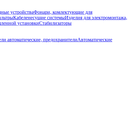
дные устройства
Фонари, комлектующие для
ильтры
Кабеленесущие системы
Изделия для электромонтажа,
ленной установки
Стабилизаторы
ли автоматические, предохранители
Автоматические