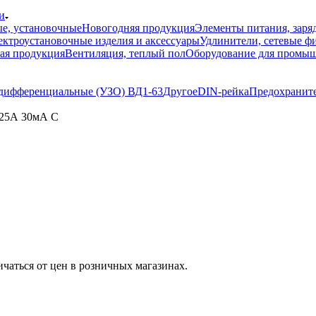
и
е, установочные
Новогодняя продукция
Элементы питания, заря
ектроустановочные изделия и аксессуары
Удлинители, сетевые ф
ая продукция
Вентиляция, теплый пол
Оборудование для промыш
дифференциальные (УЗО) ВД1-63
Другое
DIN-рейка
Предохраните
 25А 30мА С
ичаться от цен в розничных магазинах.