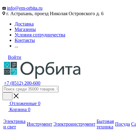
info@em-orbita.ru
г. Астрахань, проезд Николая Островского д. 6
Доставка
Магазины
Условия сотрудничества
Контакты
...
Войти
+7 (8512) 200-600
Отложенные
0
Корзина
0
Электрика
Бытовая
Инструмент
Электроинструмент
Посуда
С
и свет
техника