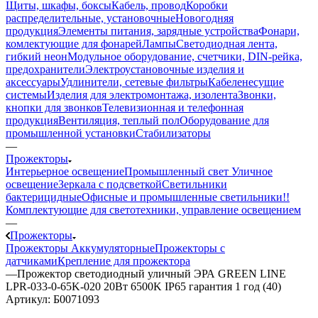
Щиты, шкафы, боксы
Кабель, провод
Коробки
распределительные, установочные
Новогодняя
продукция
Элементы питания, зарядные устройства
Фонари,
комлектующие для фонарей
Лампы
Светодиодная лента,
гибкий неон
Модульное оборудование, счетчики, DIN-рейка,
предохранители
Электроустановочные изделия и
аксессуары
Удлинители, сетевые фильтры
Кабеленесущие
системы
Изделия для электромонтажа, изолента
Звонки,
кнопки для звонков
Телевизионная и телефонная
продукция
Вентиляция, теплый пол
Оборудование для
промышленной установки
Стабилизаторы
—
Прожекторы
Интерьерное освещение
Промышленный свет
Уличное
освещение
Зеркала с подсветкой
Светильники
бактерицидные
Офисные и промышленные светильники!!
Комплектующие для светотехники, управление освещением
—
Прожекторы
Прожекторы Аккумуляторные
Прожекторы с
датчиками
Крепление для прожектора
—
Прожектор светодиодный уличный ЭРА GREEN LINE
LPR-033-0-65K-020 20Вт 6500K IP65 гарантия 1 год (40)
Артикул:
Б0071093