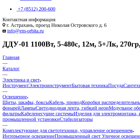
+7 (8512) 200-600
Контактная информация
г. Астрахань, проезд Николая Островского д. 6
info@em-orbita.ru
ДДУ-01 1100Вт, 5-480с, 12м, 5+Лк, 270гр
Главная
—
Каталог
—
Электрика и свет
Инструмент
Электроинструмент
Бытовая техника
Посуда
Сантех
—
Освещение
Щиты, шкафы, боксы
Кабель, провод
Коробки распределительны
фонарей
Лампы
Светодиодная лента, гибкий неон
Модульное обо
фильтры
Кабеленесущие системы
Изделия для электромонтажа, 
промышленной установки
Стабилизаторы
—
Комплектующие для светотехники, управление освещением
Интерьерное освещение
Промышленный свет
Уличное освещен