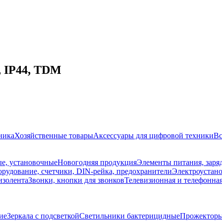
, IP44, TDM
ника
Хозяйственные товары
Аксессуары для цифровой техники
Вс
е, установочные
Новогодняя продукция
Элементы питания, заря
рудование, счетчики, DIN-рейка, предохранители
Электроустано
изолента
Звонки, кнопки для звонков
Телевизионная и телефонна
ие
Зеркала с подсветкой
Светильники бактерицидные
Прожектор