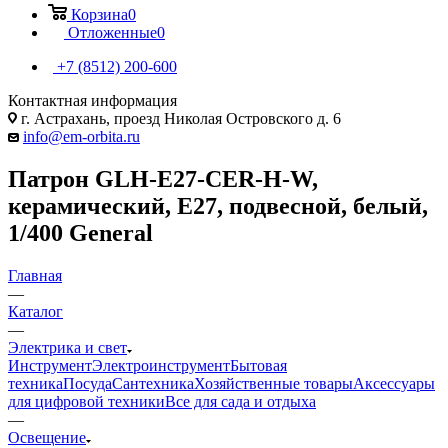
Корзина
0
Отложенные
0
+7 (8512) 200-600
Контактная информация
г. Астрахань, проезд Николая Островского д. 6
info@em-orbita.ru
Патрон GLH-E27-CER-H-W,
керамический, Е27, подвесной, белый,
1/400 General
Главная
—
Каталог
—
Электрика и свет
Инструмент
Электроинструмент
Бытовая
техника
Посуда
Сантехника
Хозяйственные товары
Аксессуары
для цифровой техники
Все для сада и отдыха
—
Освещение