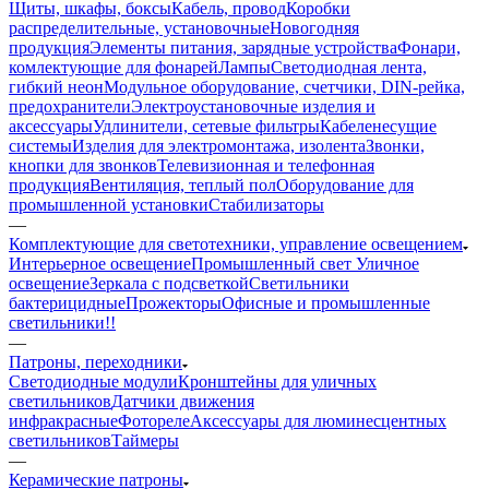
Щиты, шкафы, боксы
Кабель, провод
Коробки
распределительные, установочные
Новогодняя
продукция
Элементы питания, зарядные устройства
Фонари,
комлектующие для фонарей
Лампы
Светодиодная лента,
гибкий неон
Модульное оборудование, счетчики, DIN-рейка,
предохранители
Электроустановочные изделия и
аксессуары
Удлинители, сетевые фильтры
Кабеленесущие
системы
Изделия для электромонтажа, изолента
Звонки,
кнопки для звонков
Телевизионная и телефонная
продукция
Вентиляция, теплый пол
Оборудование для
промышленной установки
Стабилизаторы
—
Комплектующие для светотехники, управление освещением
Интерьерное освещение
Промышленный свет
Уличное
освещение
Зеркала с подсветкой
Светильники
бактерицидные
Прожекторы
Офисные и промышленные
светильники!!
—
Патроны, переходники
Светодиодные модули
Кронштейны для уличных
светильников
Датчики движения
инфракрасные
Фотореле
Аксессуары для люминесцентных
светильников
Таймеры
—
Керамические патроны