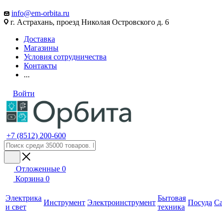
info@em-orbita.ru
г. Астрахань, проезд Николая Островского д. 6
Доставка
Магазины
Условия сотрудничества
Контакты
...
Войти
+7 (8512) 200-600
Отложенные
0
Корзина
0
Электрика
Бытовая
Инструмент
Электроинструмент
Посуда
С
и свет
техника