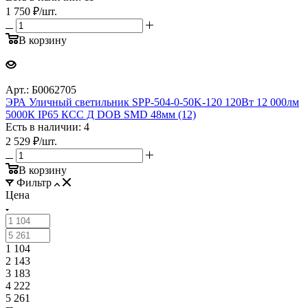
1 750
₽
/шт.
В корзину
Арт.: Б0062705
ЭРА Уличный светильник SPP-504-0-50K-120 120Вт 12 000лм
5000К IP65 КСС Д DOB SMD 48мм (12)
Есть в наличии: 4
2 529
₽
/шт.
В корзину
Фильтр
Цена
1 104
2 143
3 183
4 222
5 261