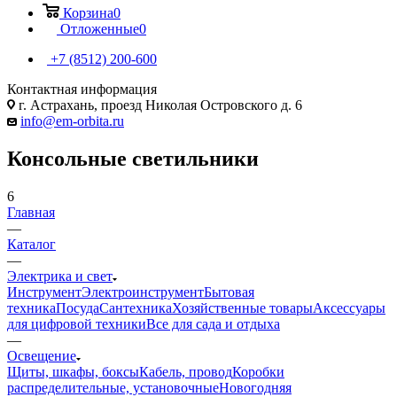
Корзина
0
Отложенные
0
+7 (8512) 200-600
Контактная информация
г. Астрахань, проезд Николая Островского д. 6
info@em-orbita.ru
Консольные светильники
6
Главная
—
Каталог
—
Электрика и свет
Инструмент
Электроинструмент
Бытовая
техника
Посуда
Сантехника
Хозяйственные товары
Аксессуары
для цифровой техники
Все для сада и отдыха
—
Освещение
Щиты, шкафы, боксы
Кабель, провод
Коробки
распределительные, установочные
Новогодняя