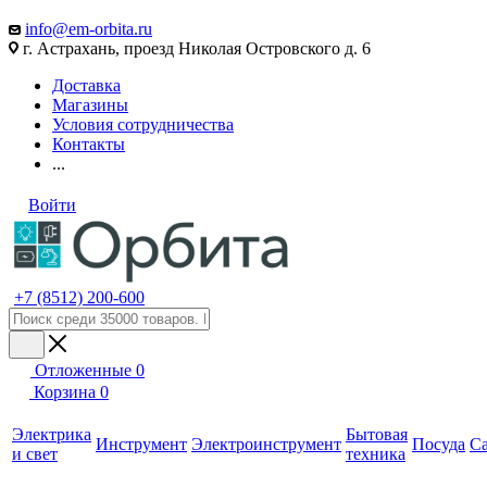
info@em-orbita.ru
г. Астрахань, проезд Николая Островского д. 6
Доставка
Магазины
Условия сотрудничества
Контакты
...
Войти
+7 (8512) 200-600
Отложенные
0
Корзина
0
Электрика
Бытовая
Инструмент
Электроинструмент
Посуда
С
и свет
техника