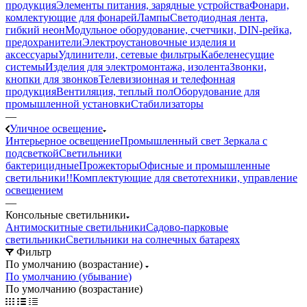
продукция
Элементы питания, зарядные устройства
Фонари,
комлектующие для фонарей
Лампы
Светодиодная лента,
гибкий неон
Модульное оборудование, счетчики, DIN-рейка,
предохранители
Электроустановочные изделия и
аксессуары
Удлинители, сетевые фильтры
Кабеленесущие
системы
Изделия для электромонтажа, изолента
Звонки,
кнопки для звонков
Телевизионная и телефонная
продукция
Вентиляция, теплый пол
Оборудование для
промышленной установки
Стабилизаторы
—
Уличное освещение
Интерьерное освещение
Промышленный свет
Зеркала с
подсветкой
Светильники
бактерицидные
Прожекторы
Офисные и промышленные
светильники!!
Комплектующие для светотехники, управление
освещением
—
Консольные светильники
Антимоскитные светильники
Садово-парковые
светильники
Светильники на солнечных батареях
Фильтр
По умолчанию (возрастание)
По умолчанию (убывание)
По умолчанию (возрастание)