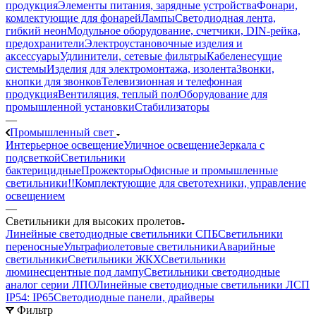
продукция
Элементы питания, зарядные устройства
Фонари,
комлектующие для фонарей
Лампы
Светодиодная лента,
гибкий неон
Модульное оборудование, счетчики, DIN-рейка,
предохранители
Электроустановочные изделия и
аксессуары
Удлинители, сетевые фильтры
Кабеленесущие
системы
Изделия для электромонтажа, изолента
Звонки,
кнопки для звонков
Телевизионная и телефонная
продукция
Вентиляция, теплый пол
Оборудование для
промышленной установки
Стабилизаторы
—
Промышленный свет
Интерьерное освещение
Уличное освещение
Зеркала с
подсветкой
Светильники
бактерицидные
Прожекторы
Офисные и промышленные
светильники!!
Комплектующие для светотехники, управление
освещением
—
Светильники для высоких пролетов
Линейные светодиодные светильники СПБ
Светильники
переносные
Ультрафиолетовые светильники
Аварийные
светильники
Светильники ЖКХ
Светильники
люминесцентные под лампу
Светильники светодиодные
аналог серии ЛПО
Линейные светодиодные светильники ЛСП
IP54: IP65
Светодиодные панели, драйверы
Фильтр