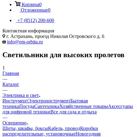
Корзина
0
Отложенные
0
+7 (8512) 200-600
Контактная информация
г. Астрахань, проезд Николая Островского д. 6
info@em-orbita.ru
Светильники для высоких пролетов
1
Главная
—
Каталог
—
Электрика и свет
Инструмент
Электроинструмент
Бытовая
техника
Посуда
Сантехника
Хозяйственные товары
Аксессуары
для цифровой техники
Все для сада и отдыха
—
Освещение
Щиты, шкафы, боксы
Кабель, провод
Коробки
распределительные, установочные
Новогодняя