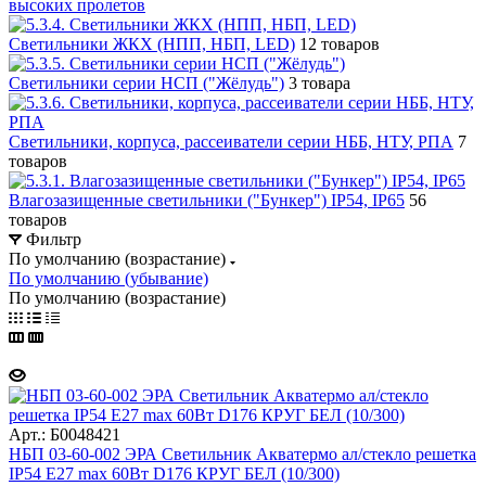
высоких пролетов
Светильники ЖКХ (НПП, НБП, LED)
12 товаров
Светильники серии НСП ("Жёлудь")
3 товара
Светильники, корпуса, рассеиватели серии НББ, НТУ, РПА
7
товаров
Влагозазищенные светильники ("Бункер") IP54, IP65
56
товаров
Фильтр
По умолчанию (возрастание)
По умолчанию (убывание)
По умолчанию (возрастание)
Арт.: Б0048421
НБП 03-60-002 ЭРА Светильник Акватермо ал/стекло решетка
IP54 E27 max 60Вт D176 КРУГ БЕЛ (10/300)