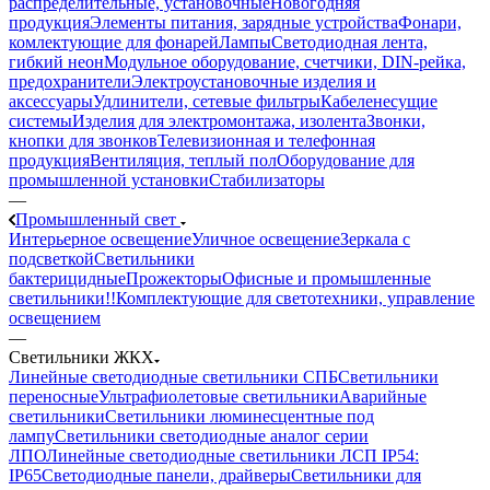
распределительные, установочные
Новогодняя
продукция
Элементы питания, зарядные устройства
Фонари,
комлектующие для фонарей
Лампы
Светодиодная лента,
гибкий неон
Модульное оборудование, счетчики, DIN-рейка,
предохранители
Электроустановочные изделия и
аксессуары
Удлинители, сетевые фильтры
Кабеленесущие
системы
Изделия для электромонтажа, изолента
Звонки,
кнопки для звонков
Телевизионная и телефонная
продукция
Вентиляция, теплый пол
Оборудование для
промышленной установки
Стабилизаторы
—
Промышленный свет
Интерьерное освещение
Уличное освещение
Зеркала с
подсветкой
Светильники
бактерицидные
Прожекторы
Офисные и промышленные
светильники!!
Комплектующие для светотехники, управление
освещением
—
Светильники ЖКХ
Линейные светодиодные светильники СПБ
Светильники
переносные
Ультрафиолетовые светильники
Аварийные
светильники
Светильники люминесцентные под
лампу
Светильники светодиодные аналог серии
ЛПО
Линейные светодиодные светильники ЛСП IP54:
IP65
Светодиодные панели, драйверы
Светильники для