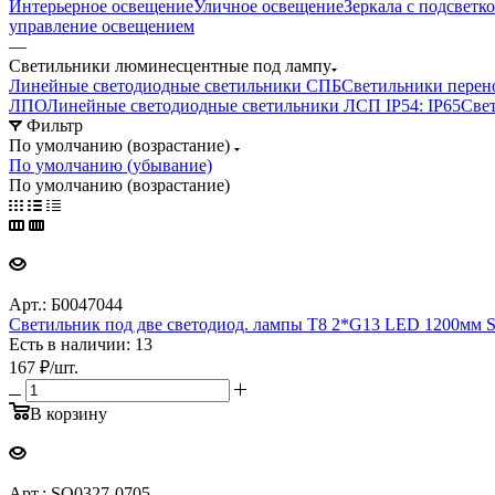
Интерьерное освещение
Уличное освещение
Зеркала с подсветк
управление освещением
—
Светильники люминесцентные под лампу
Линейные светодиодные светильники СПБ
Светильники перен
ЛПО
Линейные светодиодные светильники ЛСП IP54: IP65
Све
Фильтр
По умолчанию (возрастание)
По умолчанию (убывание)
По умолчанию (возрастание)
Арт.: Б0047044
Светильник под две светодиод. лампы T8 2*G13 LED 1200мм SP
Есть в наличии: 13
167
₽
/шт.
В корзину
Арт.: SQ0327-0705