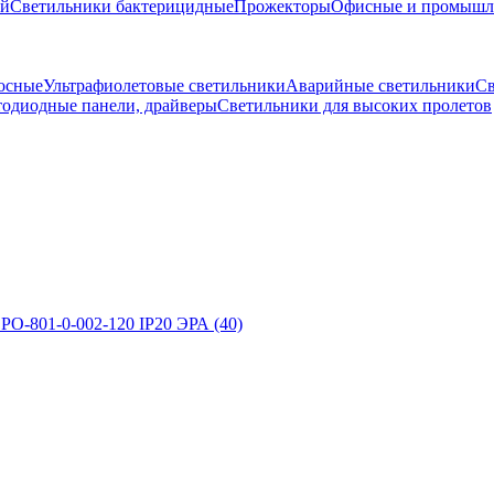
ой
Светильники бактерицидные
Прожекторы
Офисные и промышле
осные
Ультрафиолетовые светильники
Аварийные светильники
С
тодиодные панели, драйверы
Светильники для высоких пролетов
O-801-0-002-120 IP20 ЭРА (40)