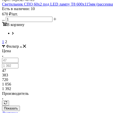
Светильник СПО 60х2 под LED лампу T8 600х115мм (рассеив
Есть в наличии: 10
670
₽
/шт.
В корзину
1
2
Фильтр
Цена
47
383
720
1 056
1 392
Производитель
Показать