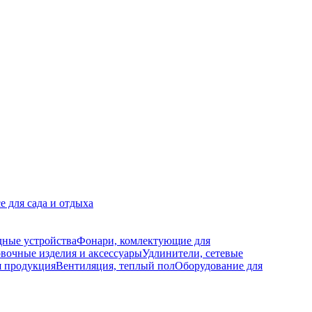
е для сада и отдыха
дные устройства
Фонари, комлектующие для
вочные изделия и аксессуары
Удлинители, сетевые
я продукция
Вентиляция, теплый пол
Оборудование для