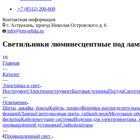
+7 (8512) 200-600
Контактная информация
г. Астрахань, проезд Николая Островского д. 6
info@em-orbita.ru
Светильники люминесцентные под лам
10
Главная
—
Каталог
—
Электрика и свет
Инструмент
Электроинструмент
Бытовая техника
Посуда
Сантех
—
Освещение
Щиты, шкафы, боксы
Кабель, провод
Коробки распределительны
фонарей
Лампы
Светодиодная лента, гибкий неон
Модульное обо
фильтры
Кабеленесущие системы
Изделия для электромонтажа, 
промышленной установки
Стабилизаторы
—
Промышленный свет