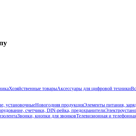
пу
ника
Хозяйственные товары
Аксессуары для цифровой техники
Вс
е, установочные
Новогодняя продукция
Элементы питания, заря
рудование, счетчики, DIN-рейка, предохранители
Электроустано
изолента
Звонки, кнопки для звонков
Телевизионная и телефонна