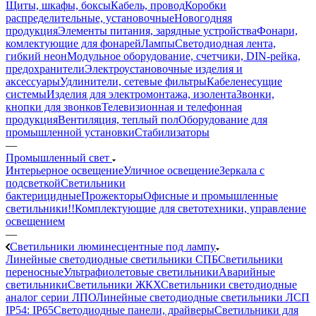
Щиты, шкафы, боксы
Кабель, провод
Коробки
распределительные, установочные
Новогодняя
продукция
Элементы питания, зарядные устройства
Фонари,
комлектующие для фонарей
Лампы
Светодиодная лента,
гибкий неон
Модульное оборудование, счетчики, DIN-рейка,
предохранители
Электроустановочные изделия и
аксессуары
Удлинители, сетевые фильтры
Кабеленесущие
системы
Изделия для электромонтажа, изолента
Звонки,
кнопки для звонков
Телевизионная и телефонная
продукция
Вентиляция, теплый пол
Оборудование для
промышленной установки
Стабилизаторы
—
Промышленный свет
Интерьерное освещение
Уличное освещение
Зеркала с
подсветкой
Светильники
бактерицидные
Прожекторы
Офисные и промышленные
светильники!!
Комплектующие для светотехники, управление
освещением
—
Светильники люминесцентные под лампу
Линейные светодиодные светильники СПБ
Светильники
переносные
Ультрафиолетовые светильники
Аварийные
светильники
Светильники ЖКХ
Светильники светодиодные
аналог серии ЛПО
Линейные светодиодные светильники ЛСП
IP54: IP65
Светодиодные панели, драйверы
Светильники для