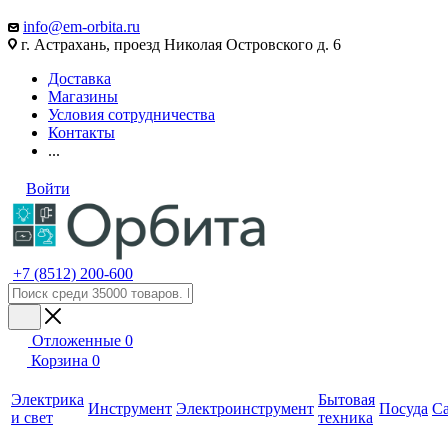
info@em-orbita.ru
г. Астрахань, проезд Николая Островского д. 6
Доставка
Магазины
Условия сотрудничества
Контакты
...
Войти
+7 (8512) 200-600
Отложенные
0
Корзина
0
Электрика
Бытовая
Инструмент
Электроинструмент
Посуда
С
и свет
техника