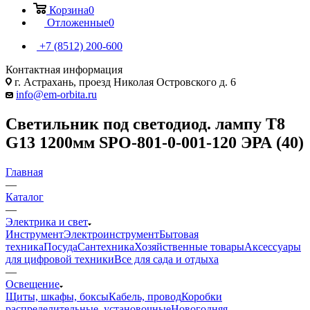
Корзина
0
Отложенные
0
+7 (8512) 200-600
Контактная информация
г. Астрахань, проезд Николая Островского д. 6
info@em-orbita.ru
Светильник под светодиод. лампу T8
G13 1200мм SPO-801-0-001-120 ЭРА (40)
Главная
—
Каталог
—
Электрика и свет
Инструмент
Электроинструмент
Бытовая
техника
Посуда
Сантехника
Хозяйственные товары
Аксессуары
для цифровой техники
Все для сада и отдыха
—
Освещение
Щиты, шкафы, боксы
Кабель, провод
Коробки
распределительные, установочные
Новогодняя