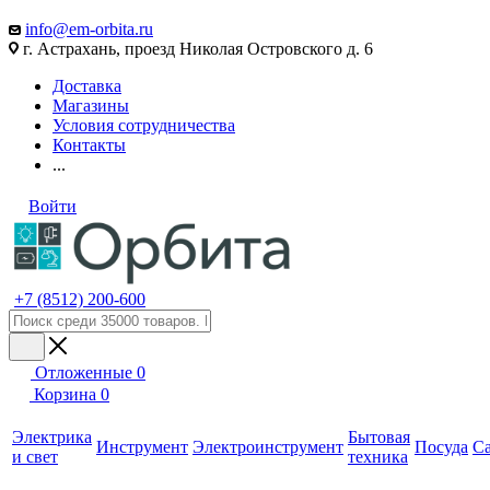
info@em-orbita.ru
г. Астрахань, проезд Николая Островского д. 6
Доставка
Магазины
Условия сотрудничества
Контакты
...
Войти
+7 (8512) 200-600
Отложенные
0
Корзина
0
Электрика
Бытовая
Инструмент
Электроинструмент
Посуда
С
и свет
техника