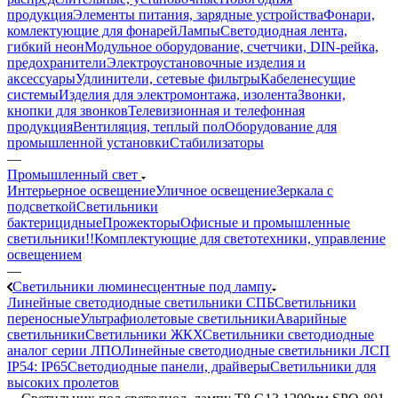
продукция
Элементы питания, зарядные устройства
Фонари,
комлектующие для фонарей
Лампы
Светодиодная лента,
гибкий неон
Модульное оборудование, счетчики, DIN-рейка,
предохранители
Электроустановочные изделия и
аксессуары
Удлинители, сетевые фильтры
Кабеленесущие
системы
Изделия для электромонтажа, изолента
Звонки,
кнопки для звонков
Телевизионная и телефонная
продукция
Вентиляция, теплый пол
Оборудование для
промышленной установки
Стабилизаторы
—
Промышленный свет
Интерьерное освещение
Уличное освещение
Зеркала с
подсветкой
Светильники
бактерицидные
Прожекторы
Офисные и промышленные
светильники!!
Комплектующие для светотехники, управление
освещением
—
Светильники люминесцентные под лампу
Линейные светодиодные светильники СПБ
Светильники
переносные
Ультрафиолетовые светильники
Аварийные
светильники
Светильники ЖКХ
Светильники светодиодные
аналог серии ЛПО
Линейные светодиодные светильники ЛСП
IP54: IP65
Светодиодные панели, драйверы
Светильники для
высоких пролетов