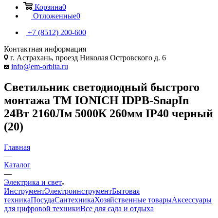
Корзина
0
Отложенные
0
+7 (8512) 200-600
Контактная информация
г. Астрахань, проезд Николая Островского д. 6
info@em-orbita.ru
Светильник светодиодный быстрого
монтажа ТМ IONICH IDPB-SnapIn
24Вт 2160Лм 5000К 260мм IP40 черный
(20)
Главная
—
Каталог
—
Электрика и свет
Инструмент
Электроинструмент
Бытовая
техника
Посуда
Сантехника
Хозяйственные товары
Аксессуары
для цифровой техники
Все для сада и отдыха
—