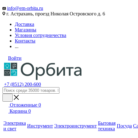
info@em-orbita.ru
г. Астрахань, проезд Николая Островского д. 6
Доставка
Магазины
Условия сотрудничества
Контакты
...
Войти
+7 (8512) 200-600
Отложенные
0
Корзина
0
Электрика
Бытовая
Инструмент
Электроинструмент
Посуда
С
и свет
техника