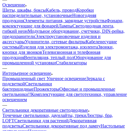
Освещение
Щиты, шкафы, боксы
Кабель, провод
Коробки
распределительные, установочные
Новогодняя
продукция
Элементы питания, зарядные устройства
Фонари,
комлектующие для фонарей
Лампы
Светодиодная лента,
гибкий неон
Модульное оборудование, счетчики, DIN-рейка,
предохранители
Электроустановочные изделия и
аксессуары
Удлинители, сетевые фильтры
Кабеленесущие
системы
Изделия для электромонтажа, изолента
Звонки,
кнопки для звонков
Телевизионная и телефонная
продукция
Вентиляция, теплый пол
Оборудование для
промышленной установки
Стабилизаторы
—
Интерьерное освещение
Промышленный свет
Уличное освещение
Зеркала с
подсветкой
Светильники
бактерицидные
Прожекторы
Офисные и промышленные
светильники!!
Комплектующие для светотехники, управление
освещением
—
Светильники декоративные светодиодные
Точечные светильники, даунлайты, треки
Люстры, бра,
LOFT
Светильники для растений
Декоративная
подсветка
Светильники декоративные под лампу
Настольные