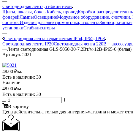
—
Светодиодная лента, гибкий неон
Щиты, шкафы, боксы
Кабель, провод
Коробки распределительны
фонарей
Лампы
Освещение
Модульное оборудование, счетчики,
системы
Изделия для электромонтажа, изолента
Звонки, кнопки 
установки
Стабилизаторы
—
Светодиодная лента герметичная IP54, IP65, IP68
Светодиодная лента IP20
Светодиодная лента 220В + аксессуар
—
Лента светодиодная GLS-5050-30-7.2Вт/м-12В-IP65-6 (белая) 
Артикул:
5021
48
.00 ₽
/м.
Есть в наличии
: 30
Наличие
48
.00 ₽
/м.
Есть в наличии
: 30
В корзину
Цена действительна только для интернет-магазина и может отл