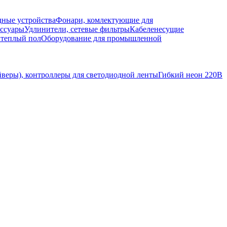
дные устройства
Фонари, комлектующие для
ессуары
Удлинители, сетевые фильтры
Кабеленесущие
 теплый пол
Оборудование для промышленной
йверы), контроллеры для светодиодной ленты
Гибкий неон 220В