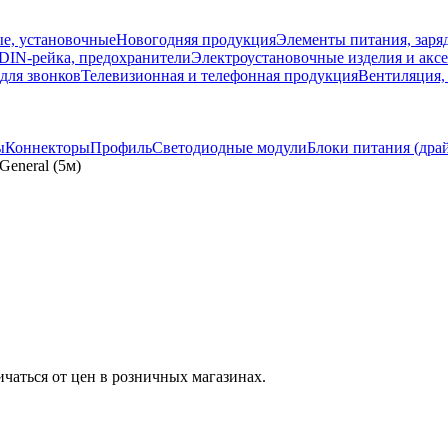
е, установочные
Новогодняя продукция
Элементы питания, заря
 DIN-рейка, предохранители
Электроустановочные изделия и акс
для звонков
Телевизионная и телефонная продукция
Вентиляция,
ы
Коннекторы
Профиль
Светодиодные модули
Блоки питания (дра
General (5м)
ичаться от цен в розничных магазинах.