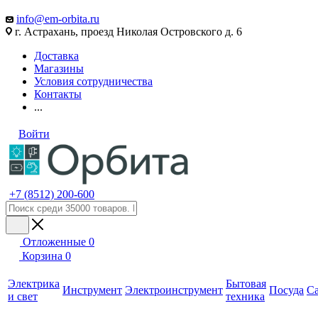
info@em-orbita.ru
г. Астрахань, проезд Николая Островского д. 6
Доставка
Магазины
Условия сотрудничества
Контакты
...
Войти
+7 (8512) 200-600
Отложенные
0
Корзина
0
Электрика
Бытовая
Инструмент
Электроинструмент
Посуда
С
и свет
техника