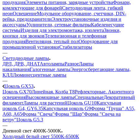
продукция
Элементы питания, зарядные устройства
Фонари,
комлектующие для фонарей
Светодиодная лента, гибкий
неон
Освещение
Модульное оборудование, счетчики, DIN-
рейка, предохранители
Электроустановочные изделия и
аксессуары
Удлинители, сетевые фильтры
Кабеленесущие
системы
Изделия для электромонтажа, изолента
Звонки,
кнопки для звонков
Телевизионная и телефонная
продукция
Вентиляция, теплый пол
Оборудование для
промышленной установки
Стабилизаторы
—
Светодиодные лампы
ДРЛ, ДРВ, ДНАТ
Автолампы
Разное
Лампы
накаливания
Галогенные лампы
Энергосберегающие лампы,
КЛЛ
Люминесцентные лампы
—
Цоколь GX53
Цоколь GX70
Линейная. Колба Т8
Рефлекторные. Акцентного
освещения
Высокомощные лампы
Специальные
Декоративный
филамент
Лампы для растений
Цоколь GU10
Капсульная
цоколь G4, GY6.35
Капсульная цоколь G9
Форма "Груша" A55,
A60, A65
Форма "Свеча"
Форма "Шар"
Форма "Свеча на
ветру"
Цоколь G5.3
—
Дневной свет 4000К-5000К
Холодный белый свет 5500К-6500К