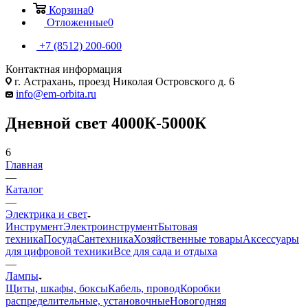
Корзина
0
Отложенные
0
+7 (8512) 200-600
Контактная информация
г. Астрахань, проезд Николая Островского д. 6
info@em-orbita.ru
Дневной свет 4000К-5000К
6
Главная
—
Каталог
—
Электрика и свет
Инструмент
Электроинструмент
Бытовая
техника
Посуда
Сантехника
Хозяйственные товары
Аксессуары
для цифровой техники
Все для сада и отдыха
—
Лампы
Щиты, шкафы, боксы
Кабель, провод
Коробки
распределительные, установочные
Новогодняя