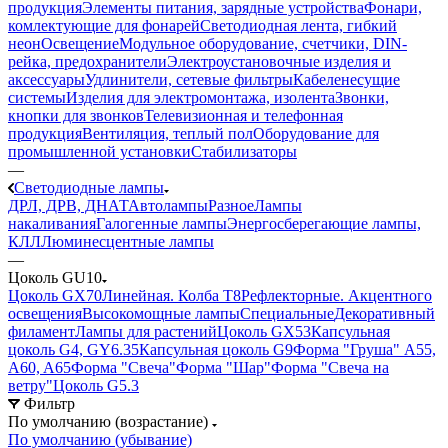
продукция
Элементы питания, зарядные устройства
Фонари,
комлектующие для фонарей
Светодиодная лента, гибкий
неон
Освещение
Модульное оборудование, счетчики, DIN-
рейка, предохранители
Электроустановочные изделия и
аксессуары
Удлинители, сетевые фильтры
Кабеленесущие
системы
Изделия для электромонтажа, изолента
Звонки,
кнопки для звонков
Телевизионная и телефонная
продукция
Вентиляция, теплый пол
Оборудование для
промышленной установки
Стабилизаторы
—
Светодиодные лампы
ДРЛ, ДРВ, ДНАТ
Автолампы
Разное
Лампы
накаливания
Галогенные лампы
Энергосберегающие лампы,
КЛЛ
Люминесцентные лампы
—
Цоколь GU10
Цоколь GX70
Линейная. Колба Т8
Рефлекторные. Акцентного
освещения
Высокомощные лампы
Специальные
Декоративный
филамент
Лампы для растений
Цоколь GX53
Капсульная
цоколь G4, GY6.35
Капсульная цоколь G9
Форма "Груша" A55,
A60, A65
Форма "Свеча"
Форма "Шар"
Форма "Свеча на
ветру"
Цоколь G5.3
Фильтр
По умолчанию (возрастание)
По умолчанию (убывание)