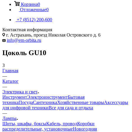
Корзина
0
Отложенные
0
+7 (8512) 200-600
Контактная информация
г. Астрахань, проезд Николая Островского д. 6
info@em-orbita.ru
Цоколь GU10
3
Главная
—
Каталог
—
Электрика и свет
Инструмент
Электроинструмент
Бытовая
техника
Посуда
Сантехника
Хозяйственные товары
Аксессуары
для цифровой техники
Все для сада и отдыха
—
Лампы
Щиты, шкафы, боксы
Кабель, провод
Коробки
распределительные, установочные
Новогодняя