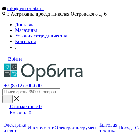
info@em-orbita.ru
г. Астрахань, проезд Николая Островского д. 6
Доставка
Магазины
Условия сотрудничества
Контакты
...
Войти
+7 (8512) 200-600
Отложенные
0
Корзина
0
Электрика
Бытовая
Инструмент
Электроинструмент
Посуда
С
и свет
техника