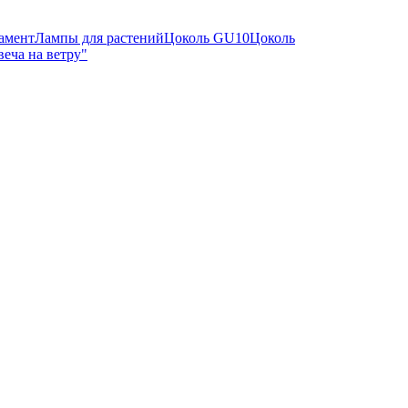
амент
Лампы для растений
Цоколь GU10
Цоколь
еча на ветру"