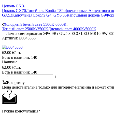
—
Цоколь G5.3
Цоколь GX70
Линейная. Колба Т8
Рефлекторные. Акцентного о
GX53
Капсульная цоколь G4, GY6.35
Капсульная цоколь G9
Форм
—
Холодный белый свет 5500К-6500К
Теплый свет 2500К-3500К
Дневной свет 4000К-5000К
—
Лампа светодиодная ЭРА 9Вт GU5.3 ECO LED MR16-9W-865-GU
Артикул:
Б0045353
62
.00 ₽
/шт.
Есть в наличии
: 140
Наличие
62
.00 ₽
/шт.
Есть в наличии
: 140
В корзину
Цена действительна только для интернет-магазина и может отл
Нужна консультация?