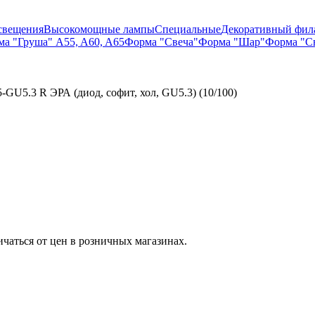
свещения
Высокомощные лампы
Специальные
Декоративный фил
а "Груша" A55, A60, A65
Форма "Свеча"
Форма "Шар"
Форма "Св
5.3 R ЭРА (диод, софит, хол, GU5.3) (10/100)
ичаться от цен в розничных магазинах.