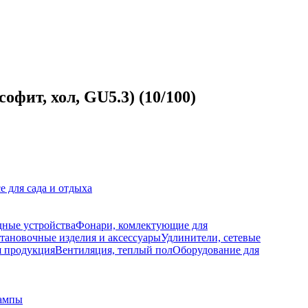
фит, хол, GU5.3) (10/100)
е для сада и отдыха
дные устройства
Фонари, комлектующие для
тановочные изделия и аксессуары
Удлинители, сетевые
я продукция
Вентиляция, теплый пол
Оборудование для
ампы