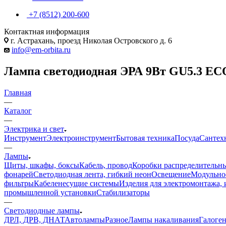
+7 (8512) 200-600
Контактная информация
г. Астрахань, проезд Николая Островского д. 6
info@em-orbita.ru
Лампа светодиодная ЭРА 9Вт GU5.3 ECO 
Главная
—
Каталог
—
Электрика и свет
Инструмент
Электроинструмент
Бытовая техника
Посуда
Сантех
—
Лампы
Щиты, шкафы, боксы
Кабель, провод
Коробки распределительны
фонарей
Светодиодная лента, гибкий неон
Освещение
Модульное
фильтры
Кабеленесущие системы
Изделия для электромонтажа, 
промышленной установки
Стабилизаторы
—
Светодиодные лампы
ДРЛ, ДРВ, ДНАТ
Автолампы
Разное
Лампы накаливания
Галоге