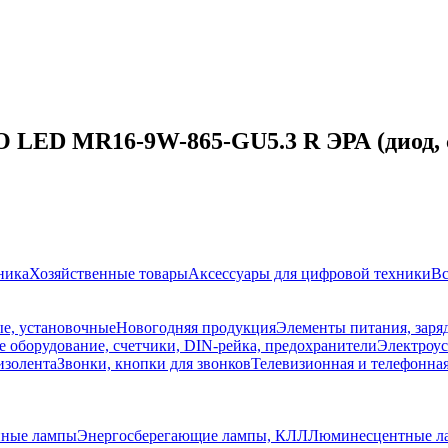
LED MR16-9W-865-GU5.3 R ЭРА (диод, со
ника
Хозяйственные товары
Аксессуары для цифровой техники
Вс
е, установочные
Новогодняя продукция
Элементы питания, заря
 оборудование, счетчики, DIN-рейка, предохранители
Электроус
изолента
Звонки, кнопки для звонков
Телевизионная и телефонна
нные лампы
Энергосберегающие лампы, КЛЛ
Люминесцентные л