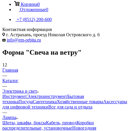
Корзина
0
Отложенные
0
+7 (8512) 200-600
Контактная информация
г. Астрахань, проезд Николая Островского д. 6
info@em-orbita.ru
Форма "Свеча на ветру"
12
Главная
—
Каталог
—
Электрика и свет
Инструмент
Электроинструмент
Бытовая
техника
Посуда
Сантехника
Хозяйственные товары
Аксессуары
для цифровой техники
Все для сада и отдыха
—
Лампы
Щиты, шкафы, боксы
Кабель, провод
Коробки
распределительные, установочные
Новогодняя