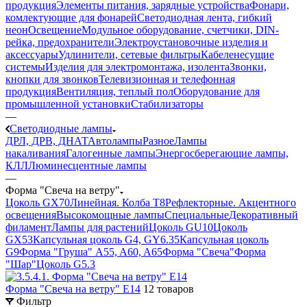
продукция
Элементы питания, зарядные устройства
Фонари,
комлектующие для фонарей
Светодиодная лента, гибкий
неон
Освещение
Модульное оборудование, счетчики, DIN-
рейка, предохранители
Электроустановочные изделия и
аксессуары
Удлинители, сетевые фильтры
Кабеленесущие
системы
Изделия для электромонтажа, изолента
Звонки,
кнопки для звонков
Телевизионная и телефонная
продукция
Вентиляция, теплый пол
Оборудование для
промышленной установки
Стабилизаторы
—
Светодиодные лампы
ДРЛ, ДРВ, ДНАТ
Автолампы
Разное
Лампы
накаливания
Галогенные лампы
Энергосберегающие лампы,
КЛЛ
Люминесцентные лампы
—
Форма "Свеча на ветру"
Цоколь GX70
Линейная. Колба Т8
Рефлекторные. Акцентного
освещения
Высокомощные лампы
Специальные
Декоративный
филамент
Лампы для растений
Цоколь GU10
Цоколь
GX53
Капсульная цоколь G4, GY6.35
Капсульная цоколь
G9
Форма "Груша" A55, A60, A65
Форма "Свеча"
Форма
"Шар"
Цоколь G5.3
Форма "Свеча на ветру" E14
12 товаров
Фильтр