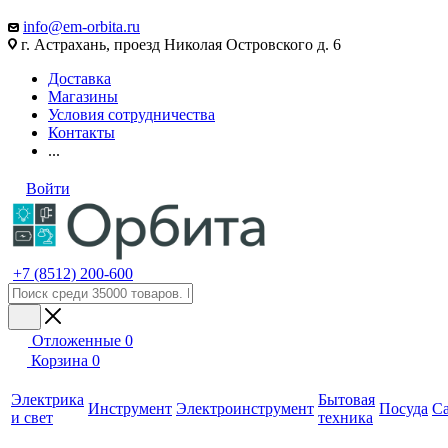
info@em-orbita.ru
г. Астрахань, проезд Николая Островского д. 6
Доставка
Магазины
Условия сотрудничества
Контакты
...
Войти
+7 (8512) 200-600
Отложенные
0
Корзина
0
Электрика
Бытовая
Инструмент
Электроинструмент
Посуда
С
и свет
техника