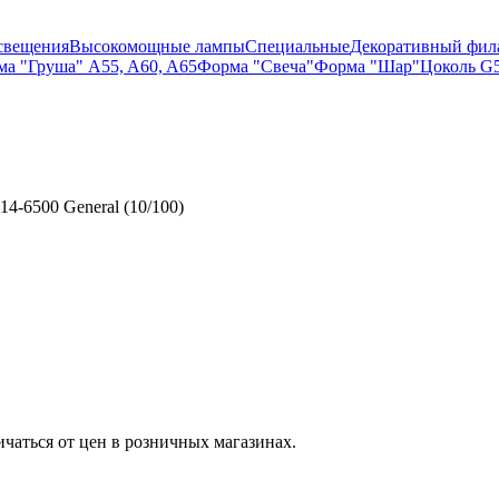
свещения
Высокомощные лампы
Специальные
Декоративный фил
а "Груша" A55, A60, A65
Форма "Свеча"
Форма "Шар"
Цоколь G5
-6500 General (10/100)
ичаться от цен в розничных магазинах.