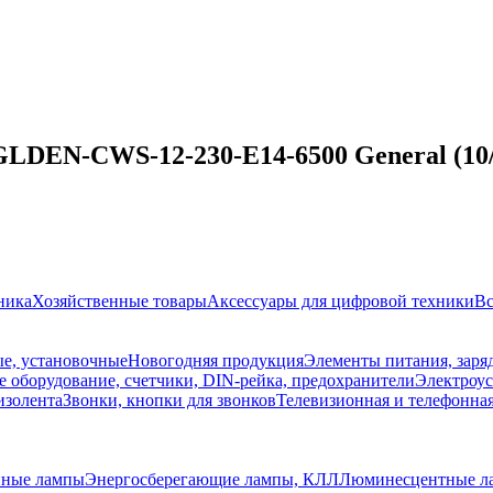
LDEN-CWS-12-230-E14-6500 General (10/
ника
Хозяйственные товары
Аксессуары для цифровой техники
Вс
е, установочные
Новогодняя продукция
Элементы питания, заря
 оборудование, счетчики, DIN-рейка, предохранители
Электроус
изолента
Звонки, кнопки для звонков
Телевизионная и телефонна
нные лампы
Энергосберегающие лампы, КЛЛ
Люминесцентные л