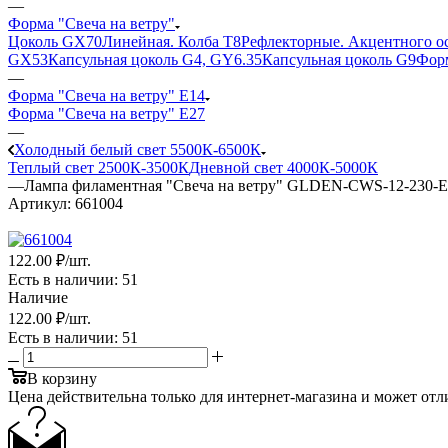
—
Форма "Свеча на ветру"
Цоколь GX70
Линейная. Колба Т8
Рефлекторные. Акцентного о
GX53
Капсульная цоколь G4, GY6.35
Капсульная цоколь G9
Форм
—
Форма "Свеча на ветру" E14
Форма "Свеча на ветру" E27
—
Холодный белый свет 5500К-6500К
Теплый свет 2500К-3500К
Дневной свет 4000К-5000К
—
Лампа филаментная "Свеча на ветру" GLDEN-CWS-12-230-E14
Артикул:
661004
122
.00 ₽
/шт.
Есть в наличии
: 51
Наличие
122
.00 ₽
/шт.
Есть в наличии
: 51
В корзину
Цена действительна только для интернет-магазина и может отл