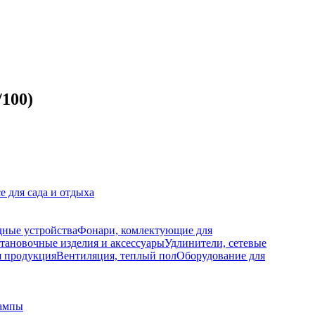
100)
е для сада и отдыха
дные устройства
Фонари, комлектующие для
тановочные изделия и аксессуары
Удлинители, сетевые
я продукция
Вентиляция, теплый пол
Оборудование для
ампы