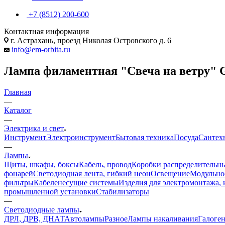
+7 (8512) 200-600
Контактная информация
г. Астрахань, проезд Николая Островского д. 6
info@em-orbita.ru
Лампа филаментная "Свеча на ветру" G
Главная
—
Каталог
—
Электрика и свет
Инструмент
Электроинструмент
Бытовая техника
Посуда
Сантех
—
Лампы
Щиты, шкафы, боксы
Кабель, провод
Коробки распределительны
фонарей
Светодиодная лента, гибкий неон
Освещение
Модульное
фильтры
Кабеленесущие системы
Изделия для электромонтажа, 
промышленной установки
Стабилизаторы
—
Светодиодные лампы
ДРЛ, ДРВ, ДНАТ
Автолампы
Разное
Лампы накаливания
Галоге