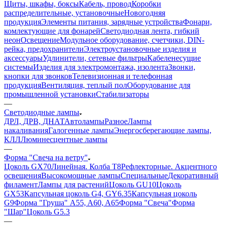
Щиты, шкафы, боксы
Кабель, провод
Коробки
распределительные, установочные
Новогодняя
продукция
Элементы питания, зарядные устройства
Фонари,
комлектующие для фонарей
Светодиодная лента, гибкий
неон
Освещение
Модульное оборудование, счетчики, DIN-
рейка, предохранители
Электроустановочные изделия и
аксессуары
Удлинители, сетевые фильтры
Кабеленесущие
системы
Изделия для электромонтажа, изолента
Звонки,
кнопки для звонков
Телевизионная и телефонная
продукция
Вентиляция, теплый пол
Оборудование для
промышленной установки
Стабилизаторы
—
Светодиодные лампы
ДРЛ, ДРВ, ДНАТ
Автолампы
Разное
Лампы
накаливания
Галогенные лампы
Энергосберегающие лампы,
КЛЛ
Люминесцентные лампы
—
Форма "Свеча на ветру"
Цоколь GX70
Линейная. Колба Т8
Рефлекторные. Акцентного
освещения
Высокомощные лампы
Специальные
Декоративный
филамент
Лампы для растений
Цоколь GU10
Цоколь
GX53
Капсульная цоколь G4, GY6.35
Капсульная цоколь
G9
Форма "Груша" A55, A60, A65
Форма "Свеча"
Форма
"Шар"
Цоколь G5.3
—