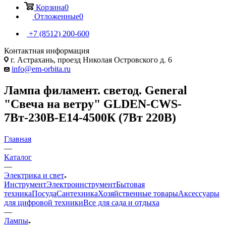
Корзина
0
Отложенные
0
+7 (8512) 200-600
Контактная информация
г. Астрахань, проезд Николая Островского д. 6
info@em-orbita.ru
Лампа филамент. светод. General
"Свеча на ветру" GLDEN-CWS-
7Вт-230В-E14-4500К (7Вт 220В)
Главная
—
Каталог
—
Электрика и свет
Инструмент
Электроинструмент
Бытовая
техника
Посуда
Сантехника
Хозяйственные товары
Аксессуары
для цифровой техники
Все для сада и отдыха
—
Лампы