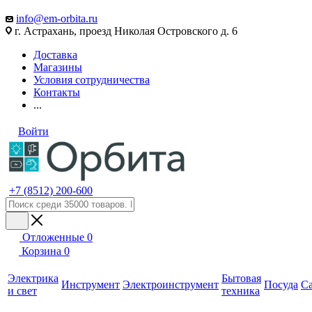
info@em-orbita.ru
г. Астрахань, проезд Николая Островского д. 6
Доставка
Магазины
Условия сотрудничества
Контакты
...
Войти
+7 (8512) 200-600
Отложенные
0
Корзина
0
Электрика
Бытовая
Инструмент
Электроинструмент
Посуда
С
и свет
техника