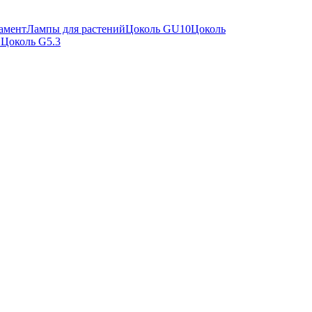
амент
Лампы для растений
Цоколь GU10
Цоколь
"
Цоколь G5.3