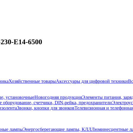
230-E14-6500
ника
Хозяйственные товары
Аксессуары для цифровой техники
Вс
е, установочные
Новогодняя продукция
Элементы питания, заря
 оборудование, счетчики, DIN-рейка, предохранители
Электроус
изолента
Звонки, кнопки для звонков
Телевизионная и телефонна
нные лампы
Энергосберегающие лампы, КЛЛ
Люминесцентные л