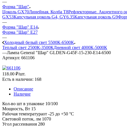
—
Форма "Шар"
Цоколь GX70
Линейная. Колба Т8
Рефлекторные. Акцентного о
GX53
Капсульная цоколь G4, GY6.35
Капсульная цоколь G9
Форм
—
Форма "Шар" E14
Форма "Шар" E27
—
Холодный белый свет 5500К-6500К
Теплый свет 2500К-3500К
Дневной свет 4000К-5000К
—
Лампа General "Шар" GLDEN-G45F-15-230-E14-6500
Артикул:
661106
118
.00 ₽
/шт.
Есть в наличии
: 168
Описание
Наличие
Кол-во шт в упаковке 10/100
Мощность, Вт 15
Рабочая температураот -25 до +50 °С
Световой поток, лм 1070
Угол рассеивания 280