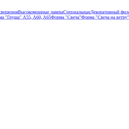
свещения
Высокомощные лампы
Специальные
Декоративный фил
а "Груша" A55, A60, A65
Форма "Свеча"
Форма "Свеча на ветру