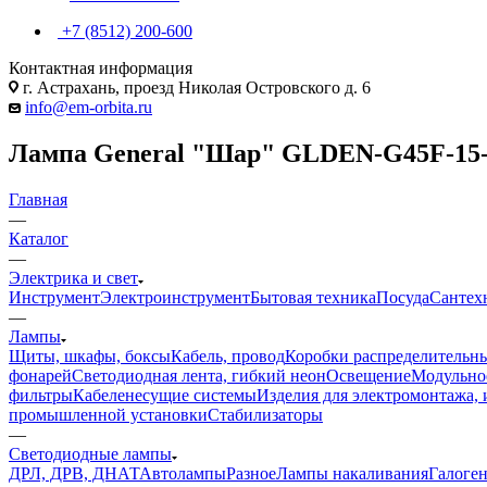
+7 (8512) 200-600
Контактная информация
г. Астрахань, проезд Николая Островского д. 6
info@em-orbita.ru
Лампа General "Шар" GLDEN-G45F-15-
Главная
—
Каталог
—
Электрика и свет
Инструмент
Электроинструмент
Бытовая техника
Посуда
Сантех
—
Лампы
Щиты, шкафы, боксы
Кабель, провод
Коробки распределительны
фонарей
Светодиодная лента, гибкий неон
Освещение
Модульное
фильтры
Кабеленесущие системы
Изделия для электромонтажа, 
промышленной установки
Стабилизаторы
—
Светодиодные лампы
ДРЛ, ДРВ, ДНАТ
Автолампы
Разное
Лампы накаливания
Галоге