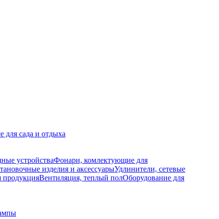
е для сада и отдыха
дные устройства
Фонари, комлектующие для
тановочные изделия и аксессуары
Удлинители, сетевые
я продукция
Вентиляция, теплый пол
Оборудование для
ампы