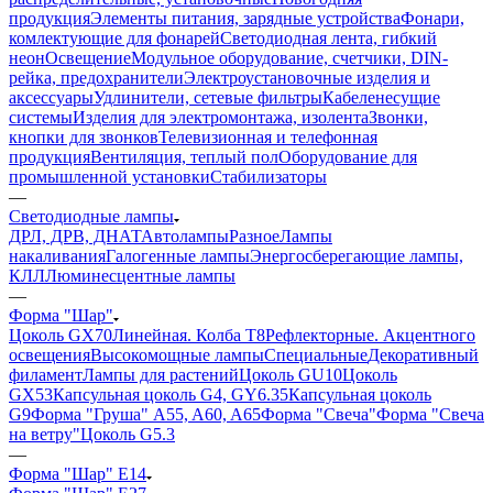
продукция
Элементы питания, зарядные устройства
Фонари,
комлектующие для фонарей
Светодиодная лента, гибкий
неон
Освещение
Модульное оборудование, счетчики, DIN-
рейка, предохранители
Электроустановочные изделия и
аксессуары
Удлинители, сетевые фильтры
Кабеленесущие
системы
Изделия для электромонтажа, изолента
Звонки,
кнопки для звонков
Телевизионная и телефонная
продукция
Вентиляция, теплый пол
Оборудование для
промышленной установки
Стабилизаторы
—
Светодиодные лампы
ДРЛ, ДРВ, ДНАТ
Автолампы
Разное
Лампы
накаливания
Галогенные лампы
Энергосберегающие лампы,
КЛЛ
Люминесцентные лампы
—
Форма "Шар"
Цоколь GX70
Линейная. Колба Т8
Рефлекторные. Акцентного
освещения
Высокомощные лампы
Специальные
Декоративный
филамент
Лампы для растений
Цоколь GU10
Цоколь
GX53
Капсульная цоколь G4, GY6.35
Капсульная цоколь
G9
Форма "Груша" A55, A60, A65
Форма "Свеча"
Форма "Свеча
на ветру"
Цоколь G5.3
—
Форма "Шар" E14