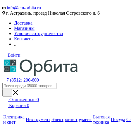
info@em-orbita.ru
г. Астрахань, проезд Николая Островского д. 6
Доставка
Магазины
Условия сотрудничества
Контакты
...
Войти
+7 (8512) 200-600
Отложенные
0
Корзина
0
Электрика
Бытовая
Инструмент
Электроинструмент
Посуда
С
и свет
техника