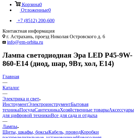
Корзина
0
Отложенные
0
+7 (8512) 200-600
Контактная информация
г. Астрахань, проезд Николая Островского д. 6
info@em-orbita.ru
Лампа светодиодная Эра LED P45-9W-
860-E14 (диод, шар, 9Вт, хол, E14)
Главная
—
Каталог
—
Электрика и свет
Инструмент
Электроинструмент
Бытовая
техника
Посуда
Сантехника
Хозяйственные товары
Аксессуары
для цифровой техники
Все для сада и отдыха
—
Лампы
Щиты, шкафы, боксы
Кабель, провод
Коробки
распределительные, установочные
Новогодняя