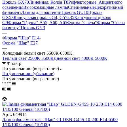
Цоколь GX70
Линейная. Колба Т8
Рефлекторные. Акцентного
освещения
Высокомощные лампы
Специальные
Декоративный
филамент
Лампы для растений
Цоколь GU10
Цоколь
GX53
Капсульная цоколь G4, GY6.35
Капсульная цоколь
G9
Форма "Груша" A55, A60, A65
Форма "Свеча"
Форма "Свеча
на ветру"
Цоколь G5.3
—
Форма "Шар" E14
Форма "Шар" E27
—
Холодный белый свет 5500К-6500К
Теплый свет 2500К-3500К
Дневной свет 4000К-5000К
Фильтр
По умолчанию (возрастание)
По умолчанию (убывание)
По умолчанию (возрастание)
Арт.: 649914
Лампа филаментная "Шар" GLDEN-G45S-10-230-E14-6500
1/10/100 General (10/100)