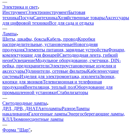
—
Электрика и свет
Инструмент
Электроинструмент
Бытовая
техника
Посуда
Сантехника
Хозяйственные товары
Аксессуары
для цифровой техники
Все для сада и отдыха
—
Лампы
Щиты, шкафы, боксы
Кабель, провод
Коробки
распределительные, установочные
Новогодняя
продукция
Элементы питания, зарядные устройства
Фонари,
комлектующие для фонарей
Светодиодная лента, гибкий
неон
Освещение
Модульное оборудование, счетчики, DIN-
рейка, предохранители
Электроустановочные изделия и
аксессуары
Удлинители, сетевые фильтры
Кабеленесущие
системы
Изделия для электромонтажа, изолента
Звонки,
кнопки для звонков
Телевизионная и телефонная
продукция
Вентиляция, теплый пол
Оборудование для
промышленной установки
Стабилизаторы
—
Светодиодные лампы
ДРЛ, ДРВ, ДНАТ
Автолампы
Разное
Лампы
накаливания
Галогенные лампы
Энергосберегающие лампы,
КЛЛ
Люминесцентные лампы
—
Форма "Шар"