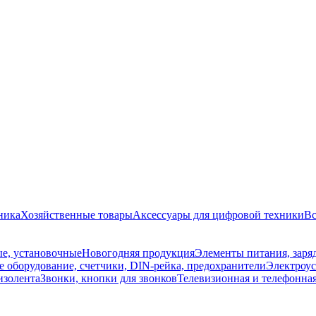
ника
Хозяйственные товары
Аксессуары для цифровой техники
Вс
е, установочные
Новогодняя продукция
Элементы питания, заря
 оборудование, счетчики, DIN-рейка, предохранители
Электроус
изолента
Звонки, кнопки для звонков
Телевизионная и телефонна