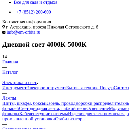
Все для сада и отдыха
+7 (8512) 200-600
Контактная информация
г. Астрахань, проезд Николая Островского д. 6
info@em-orbita.ru
Дневной свет 4000К-5000К
14
Главная
—
Каталог
—
Электрика и свет
Инструмент
Электроинструмент
Бытовая техника
Посуда
Сантех
—
Лампы
Щиты, шкафы, боксы
Кабель, провод
Коробки распределительны
фонарей
Светодиодная лента, гибкий неон
Освещение
Модульное
фильтры
Кабеленесущие системы
Изделия для электромонтажа, 
промышленной установки
Стабилизаторы
—