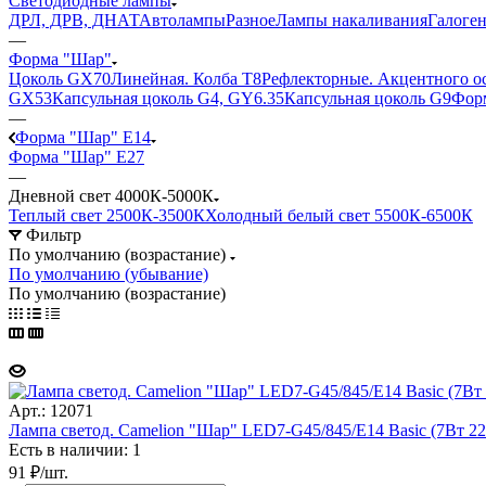
Светодиодные лампы
ДРЛ, ДРВ, ДНАТ
Автолампы
Разное
Лампы накаливания
Галоге
—
Форма "Шар"
Цоколь GX70
Линейная. Колба Т8
Рефлекторные. Акцентного о
GX53
Капсульная цоколь G4, GY6.35
Капсульная цоколь G9
Форм
—
Форма "Шар" E14
Форма "Шар" E27
—
Дневной свет 4000К-5000К
Теплый свет 2500К-3500К
Холодный белый свет 5500К-6500К
Фильтр
По умолчанию (возрастание)
По умолчанию (убывание)
По умолчанию (возрастание)
Арт.: 12071
Лампа светод. Camelion "Шар" LED7-G45/845/E14 Basic (7Вт 220
Есть в наличии: 1
91
₽
/шт.