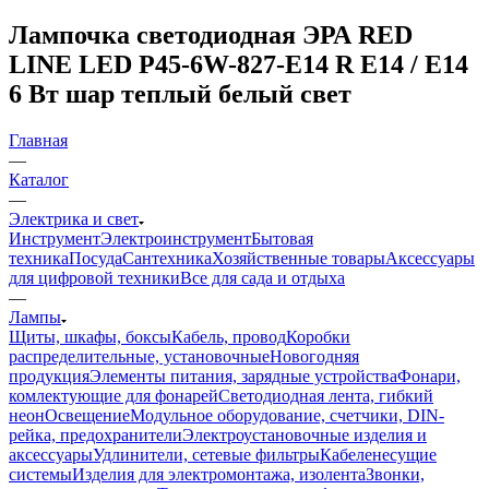
Лампочка светодиодная ЭРА RED
LINE LED P45-6W-827-E14 R Е14 / E14
6 Вт шар теплый белый свет
Главная
—
Каталог
—
Электрика и свет
Инструмент
Электроинструмент
Бытовая
техника
Посуда
Сантехника
Хозяйственные товары
Аксессуары
для цифровой техники
Все для сада и отдыха
—
Лампы
Щиты, шкафы, боксы
Кабель, провод
Коробки
распределительные, установочные
Новогодняя
продукция
Элементы питания, зарядные устройства
Фонари,
комлектующие для фонарей
Светодиодная лента, гибкий
неон
Освещение
Модульное оборудование, счетчики, DIN-
рейка, предохранители
Электроустановочные изделия и
аксессуары
Удлинители, сетевые фильтры
Кабеленесущие
системы
Изделия для электромонтажа, изолента
Звонки,