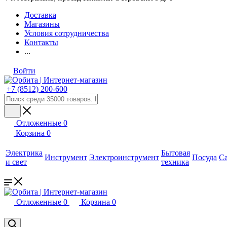
Доставка
Магазины
Условия сотрудничества
Контакты
...
Войти
+7 (8512) 200-600
Отложенные
0
Корзина
0
Электрика
Бытовая
Инструмент
Электроинструмент
Посуда
С
и свет
техника
Отложенные
0
Корзина
0