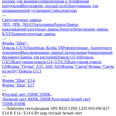
кнопки для звонков
Телевизионная и телефонная
продукция
Вентиляция, теплый пол
Оборудование для
промышленной установки
Стабилизаторы
—
Светодиодные лампы
ДРЛ, ДРВ, ДНАТ
Автолампы
Разное
Лампы
накаливания
Галогенные лампы
Энергосберегающие лампы,
КЛЛ
Люминесцентные лампы
—
Форма "Шар"
Цоколь GX70
Линейная. Колба Т8
Рефлекторные. Акцентного
освещения
Высокомощные лампы
Специальные
Декоративный
филамент
Лампы для растений
Цоколь GU10
Цоколь
GX53
Капсульная цоколь G4, GY6.35
Капсульная цоколь
G9
Форма "Груша" A55, A60, A65
Форма "Свеча"
Форма "Свеча
на ветру"
Цоколь G5.3
—
Форма "Шар" E14
Форма "Шар" E27
—
Теплый свет 2500К-3500К
Дневной свет 4000К-5000К
Холодный белый свет
5500К-6500К
—
Лампочка светодиодная ЭРА RED LINE LED P45-6W-827-
E14 R Е14 / E14 6 Вт шар теплый белый свет