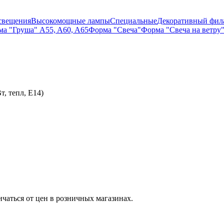
свещения
Высокомощные лампы
Специальные
Декоративный фил
а "Груша" A55, A60, A65
Форма "Свеча"
Форма "Свеча на ветру
, тепл, E14)
ичаться от цен в розничных магазинах.