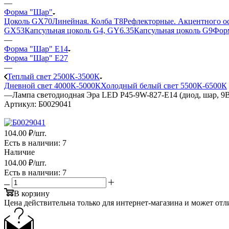
—
Форма "Шар"
Цоколь GX70
Линейная. Колба Т8
Рефлекторные. Акцентного о
GX53
Капсульная цоколь G4, GY6.35
Капсульная цоколь G9
Форм
—
Форма "Шар" E14
Форма "Шар" E27
—
Теплый свет 2500К-3500К
Дневной свет 4000К-5000К
Холодный белый свет 5500К-6500К
—
Лампа светодиодная Эра LED P45-9W-827-E14 (диод, шар, 9Вт
Артикул:
Б0029041
104
.00 ₽
/шт.
Есть в наличии
: 7
Наличие
104
.00 ₽
/шт.
Есть в наличии
: 7
В корзину
Цена действительна только для интернет-магазина и может отл