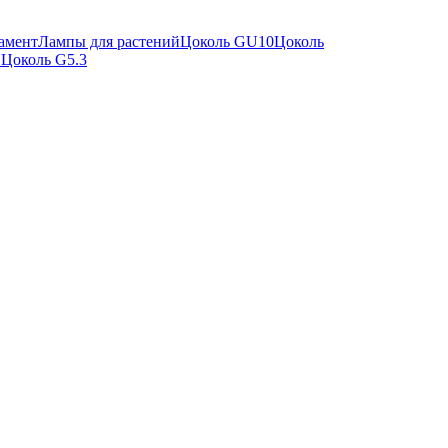
амент
Лампы для растений
Цоколь GU10
Цоколь
"
Цоколь G5.3