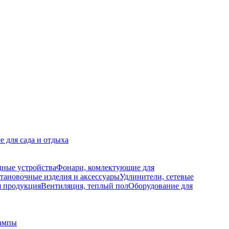
е для сада и отдыха
дные устройства
Фонари, комлектующие для
тановочные изделия и аксессуары
Удлинители, сетевые
я продукция
Вентиляция, теплый пол
Оборудование для
ампы