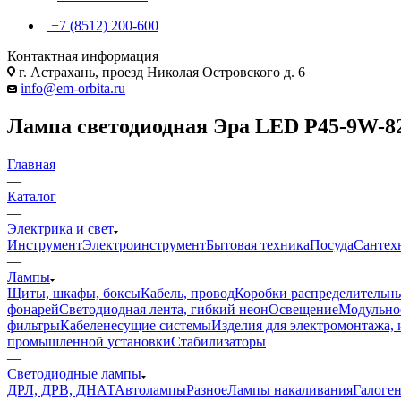
+7 (8512) 200-600
Контактная информация
г. Астрахань, проезд Николая Островского д. 6
info@em-orbita.ru
Лампа светодиодная Эра LED P45-9W-827-
Главная
—
Каталог
—
Электрика и свет
Инструмент
Электроинструмент
Бытовая техника
Посуда
Сантех
—
Лампы
Щиты, шкафы, боксы
Кабель, провод
Коробки распределительны
фонарей
Светодиодная лента, гибкий неон
Освещение
Модульное
фильтры
Кабеленесущие системы
Изделия для электромонтажа, 
промышленной установки
Стабилизаторы
—
Светодиодные лампы
ДРЛ, ДРВ, ДНАТ
Автолампы
Разное
Лампы накаливания
Галоге