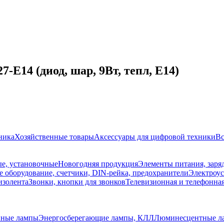
E14 (диод, шар, 9Вт, тепл, E14)
ника
Хозяйственные товары
Аксессуары для цифровой техники
Вс
е, установочные
Новогодняя продукция
Элементы питания, заря
 оборудование, счетчики, DIN-рейка, предохранители
Электроус
изолента
Звонки, кнопки для звонков
Телевизионная и телефонна
нные лампы
Энергосберегающие лампы, КЛЛ
Люминесцентные л