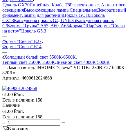
Цоколь GX70
Линейная. Колба Т8
Рефлекторные. Акцентного
освещения
Высокомощные лампы
Специальные
Декоративный
филамент
Лампы для растений
Цоколь GU10
Цоколь
GX53
Капсульная цоколь G4, GY6.35
Капсульная цоколь
G9
Форма "Груша" A55, A60, A65
Форма "Шар"
Форма "Свеча
на ветру"
Цоколь G5.3
—
Форма "Свеча" E27
Форма "Свеча" E14
—
Холодный белый свет 5500К-6500К
Теплый свет 2500К-3500К
Дневной свет 4000К-5000К
—
Лампа светод. INHOME "Свеча" VC 11Вт 230В Е27 6500К
820Лм
Артикул:
4690612024868
61
.00 ₽
/шт.
Есть в наличии
: 158
Наличие
61
.00 ₽
/шт.
Есть в наличии
: 158
В корзину