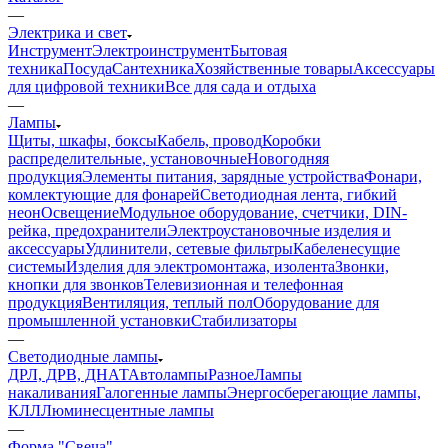
—
Электрика и свет
Инструмент
Электроинструмент
Бытовая
техника
Посуда
Сантехника
Хозяйственные товары
Аксессуары
для цифровой техники
Все для сада и отдыха
—
Лампы
Щиты, шкафы, боксы
Кабель, провод
Коробки
распределительные, установочные
Новогодняя
продукция
Элементы питания, зарядные устройства
Фонари,
комлектующие для фонарей
Светодиодная лента, гибкий
неон
Освещение
Модульное оборудование, счетчики, DIN-
рейка, предохранители
Электроустановочные изделия и
аксессуары
Удлинители, сетевые фильтры
Кабеленесущие
системы
Изделия для электромонтажа, изолента
Звонки,
кнопки для звонков
Телевизионная и телефонная
продукция
Вентиляция, теплый пол
Оборудование для
промышленной установки
Стабилизаторы
—
Светодиодные лампы
ДРЛ, ДРВ, ДНАТ
Автолампы
Разное
Лампы
накаливания
Галогенные лампы
Энергосберегающие лампы,
КЛЛ
Люминесцентные лампы
—
Форма "Свеча"