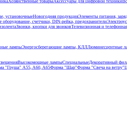
ника
Хозяйственные товары
Аксессуары для цифровой техники
Вс
е, установочные
Новогодняя продукция
Элементы питания, заря
 оборудование, счетчики, DIN-рейка, предохранители
Электроус
изолента
Звонки, кнопки для звонков
Телевизионная и телефонна
нные лампы
Энергосберегающие лампы, КЛЛ
Люминесцентные л
свещения
Высокомощные лампы
Специальные
Декоративный фил
а "Груша" A55, A60, A65
Форма "Шар"
Форма "Свеча на ветру"
Ц