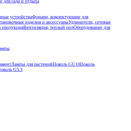
е для сада и отдыха
дные устройства
Фонари, комлектующие для
тановочные изделия и аксессуары
Удлинители, сетевые
я продукция
Вентиляция, теплый пол
Оборудование для
ампы
амент
Лампы для растений
Цоколь GU10
Цоколь
околь G5.3