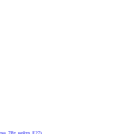
а, 7Вт, нейтр, E27)