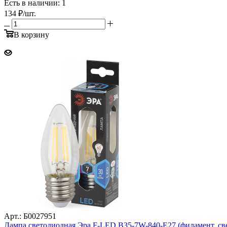
Есть в наличии: 1
134
₽
/шт.
В корзину
Арт.: Б0027951
Лампа светодиодная Эра F-LED B35-7W-840-E27 (филамент, свеч