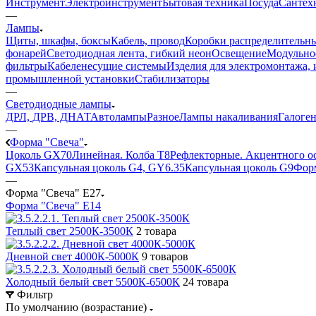
Инструмент
Электроинструмент
Бытовая техника
Посуда
Сантех
—
Лампы
Щиты, шкафы, боксы
Кабель, провод
Коробки распределительны
фонарей
Светодиодная лента, гибкий неон
Освещение
Модульное
фильтры
Кабеленесущие системы
Изделия для электромонтажа, 
промышленной установки
Стабилизаторы
—
Светодиодные лампы
ДРЛ, ДРВ, ДНАТ
Автолампы
Разное
Лампы накаливания
Галоге
—
Форма "Свеча"
Цоколь GX70
Линейная. Колба Т8
Рефлекторные. Акцентного о
GX53
Капсульная цоколь G4, GY6.35
Капсульная цоколь G9
Форм
—
Форма "Свеча" E27
Форма "Свеча" E14
Теплый свет 2500К-3500К
2 товара
Дневной свет 4000К-5000К
9 товаров
Холодный белый свет 5500К-6500К
24 товара
Фильтр
По умолчанию (возрастание)