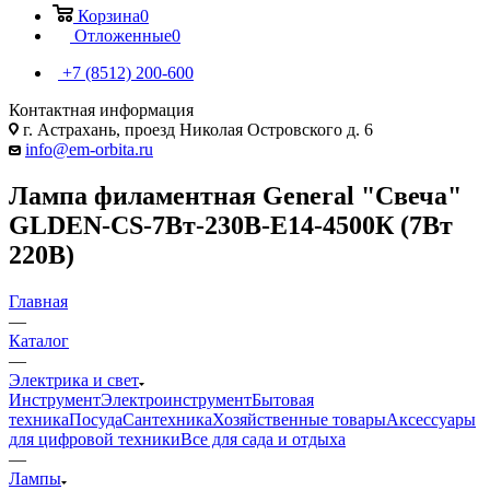
Корзина
0
Отложенные
0
+7 (8512) 200-600
Контактная информация
г. Астрахань, проезд Николая Островского д. 6
info@em-orbita.ru
Лампа филаментная General "Свеча"
GLDEN-CS-7Вт-230В-E14-4500К (7Вт
220В)
Главная
—
Каталог
—
Электрика и свет
Инструмент
Электроинструмент
Бытовая
техника
Посуда
Сантехника
Хозяйственные товары
Аксессуары
для цифровой техники
Все для сада и отдыха
—
Лампы