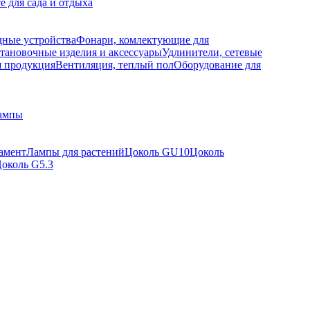
е для сада и отдыха
дные устройства
Фонари, комлектующие для
тановочные изделия и аксессуары
Удлинители, сетевые
я продукция
Вентиляция, теплый пол
Оборудование для
ампы
амент
Лампы для растений
Цоколь GU10
Цоколь
околь G5.3