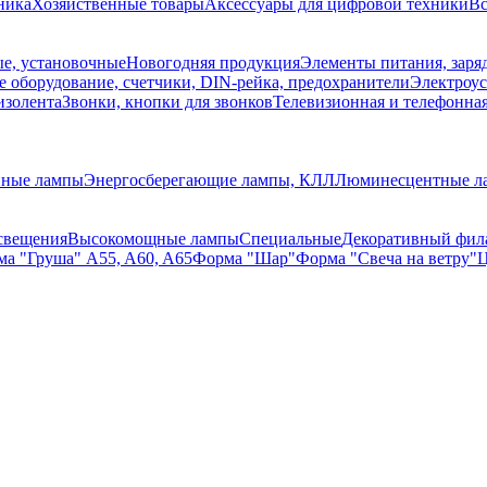
ника
Хозяйственные товары
Аксессуары для цифровой техники
Вс
е, установочные
Новогодняя продукция
Элементы питания, заря
 оборудование, счетчики, DIN-рейка, предохранители
Электроус
изолента
Звонки, кнопки для звонков
Телевизионная и телефонна
нные лампы
Энергосберегающие лампы, КЛЛ
Люминесцентные л
свещения
Высокомощные лампы
Специальные
Декоративный фил
а "Груша" A55, A60, A65
Форма "Шар"
Форма "Свеча на ветру"
Ц