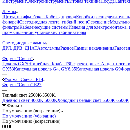
Инструмент
Электроинструмент
Бытовая техника
Посуда
Сантех
—
Лампы
Щиты, шкафы, боксы
Кабель, провод
Коробки распределительны
фонарей
Светодиодная лента, гибкий неон
Освещение
Модульное
фильтры
Кабеленесущие системы
Изделия для электромонтажа, 
промышленной установки
Стабилизаторы
—
Светодиодные лампы
ДРЛ, ДРВ, ДНАТ
Автолампы
Разное
Лампы накаливания
Галоге
—
Форма "Свеча"
Цоколь GX70
Линейная. Колба Т8
Рефлекторные. Акцентного о
GX53
Капсульная цоколь G4, GY6.35
Капсульная цоколь G9
Форм
—
Форма "Свеча" E14
Форма "Свеча" E27
—
Теплый свет 2500К-3500К
Дневной свет 4000К-5000К
Холодный белый свет 5500К-6500К
Фильтр
По умолчанию (возрастание)
По умолчанию (убывание)
По умолчанию (возрастание)