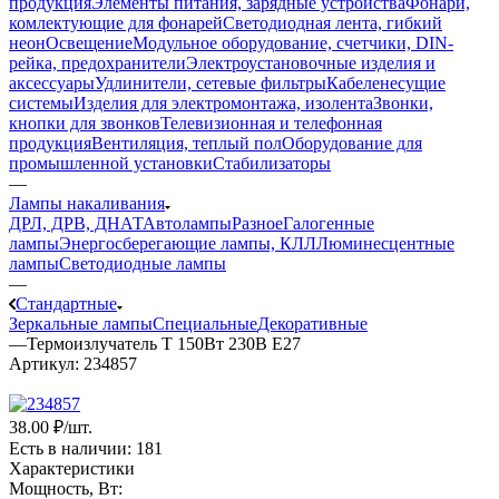
продукция
Элементы питания, зарядные устройства
Фонари,
комлектующие для фонарей
Светодиодная лента, гибкий
неон
Освещение
Модульное оборудование, счетчики, DIN-
рейка, предохранители
Электроустановочные изделия и
аксессуары
Удлинители, сетевые фильтры
Кабеленесущие
системы
Изделия для электромонтажа, изолента
Звонки,
кнопки для звонков
Телевизионная и телефонная
продукция
Вентиляция, теплый пол
Оборудование для
промышленной установки
Стабилизаторы
—
Лампы накаливания
ДРЛ, ДРВ, ДНАТ
Автолампы
Разное
Галогенные
лампы
Энергосберегающие лампы, КЛЛ
Люминесцентные
лампы
Светодиодные лампы
—
Стандартные
Зеркальные лампы
Специальные
Декоративные
—
Термоизлучатель Т 150Вт 230В Е27
Артикул:
234857
38
.00 ₽
/шт.
Есть в наличии
: 181
Характеристики
Мощность, Вт: