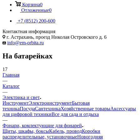
Корзина
0
Отложенные
0
+7 (8512) 200-600
Контактная информация
г. Астрахань, проезд Николая Островского д. 6
info@em-orbita.ru
На батарейках
17
Главная
—
Каталог
—
Электрика и свет
Инструмент
Электроинструмент
Бытовая
техника
Посуда
Сантехника
Хозяйственные товары
Аксессуары
для цифровой техники
Все для сада и отдыха
—
Фонари, комлектующие для фонарей
Щиты, шкафы, боксы
Кабель, провод
Коробки
распределительные, установочные
Новогодняя