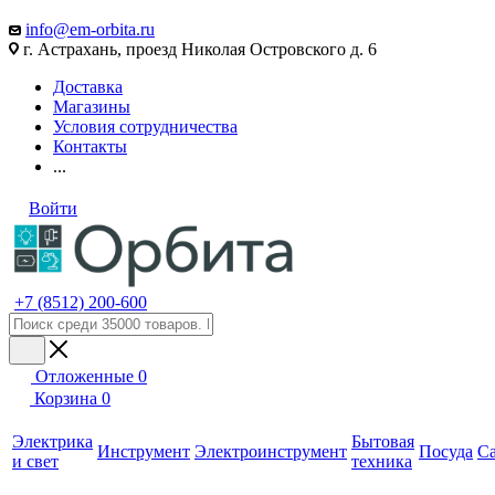
info@em-orbita.ru
г. Астрахань, проезд Николая Островского д. 6
Доставка
Магазины
Условия сотрудничества
Контакты
...
Войти
+7 (8512) 200-600
Отложенные
0
Корзина
0
Электрика
Бытовая
Инструмент
Электроинструмент
Посуда
С
и свет
техника