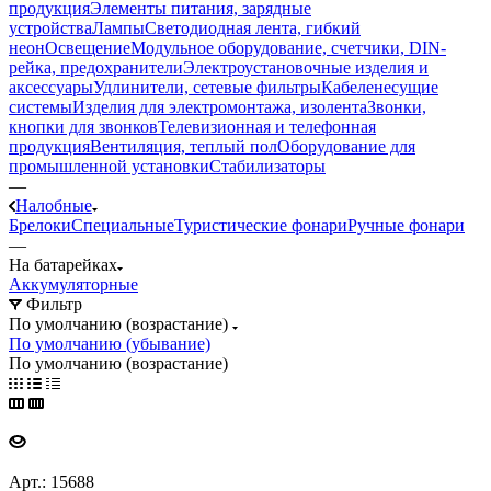
продукция
Элементы питания, зарядные
устройства
Лампы
Светодиодная лента, гибкий
неон
Освещение
Модульное оборудование, счетчики, DIN-
рейка, предохранители
Электроустановочные изделия и
аксессуары
Удлинители, сетевые фильтры
Кабеленесущие
системы
Изделия для электромонтажа, изолента
Звонки,
кнопки для звонков
Телевизионная и телефонная
продукция
Вентиляция, теплый пол
Оборудование для
промышленной установки
Стабилизаторы
—
Налобные
Брелоки
Специальные
Туристические фонари
Ручные фонари
—
На батарейках
Аккумуляторные
Фильтр
По умолчанию (возрастание)
По умолчанию (убывание)
По умолчанию (возрастание)
Арт.: 15688