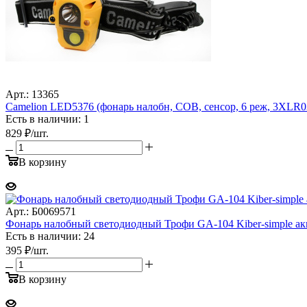
Арт.: 13365
Camelion LED5376 (фонарь налобн, COB, сенсор, 6 реж, 3XLR03 
Есть в наличии: 1
829
₽
/шт.
В корзину
Арт.: Б0069571
Фонарь налобный светодиодный Трофи GA-104 Kiber-simple ак
Есть в наличии: 24
395
₽
/шт.
В корзину