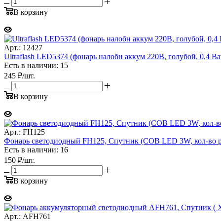
В корзину
Арт.: 12427
Ultraflash LED5374 (фонарь налобн аккум 220В, голубой, 0,4 Ват
Есть в наличии: 15
245
₽
/шт.
В корзину
Арт.: FH125
Фонарь светодиодный FH125, Спутник (COB LED 3W, кол-во реж
Есть в наличии: 16
150
₽
/шт.
В корзину
Арт.: AFH761