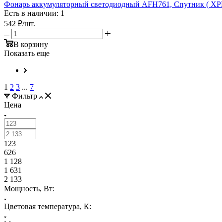
Фонарь аккумуляторный светодиодный AFH761, Спутник ( XPE 
Есть в наличии: 1
542
₽
/шт.
В корзину
Показать еще
1
2
3
...
7
Фильтр
Цена
123
626
1 128
1 631
2 133
Мощность, Вт:
Цветовая температура, К: