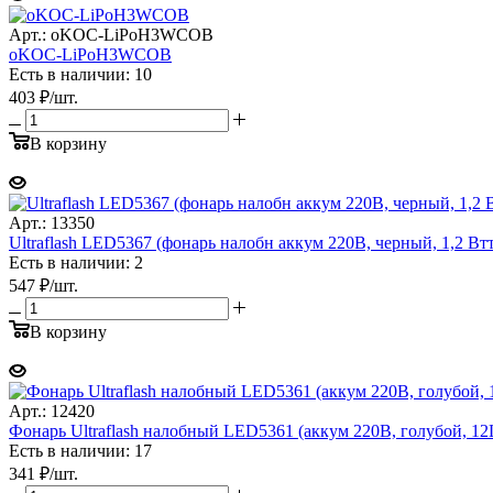
Арт.: oKOC-LiPoH3WCOB
oKOC-LiPoH3WCOB
Есть в наличии: 10
403
₽
/шт.
В корзину
Арт.: 13350
Ultraflash LED5367 (фонарь налобн аккум 220В, черный, 1,2 Втт
Есть в наличии: 2
547
₽
/шт.
В корзину
Арт.: 12420
Фонарь Ultraflash налобный LED5361 (аккум 220В, голубой, 12L
Есть в наличии: 17
341
₽
/шт.