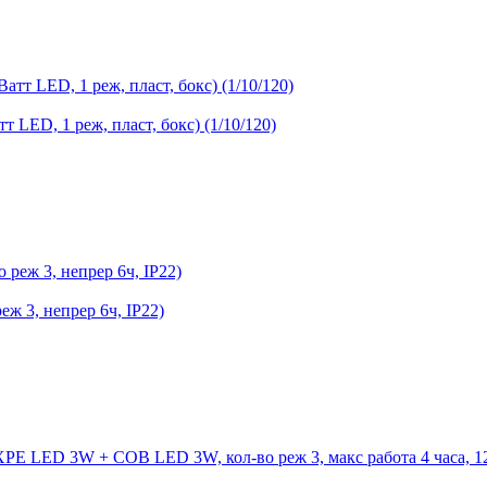
т LED, 1 реж, пласт, бокс) (1/10/120)
 3, непрер 6ч, IP22)