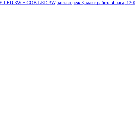
LED 3W + COB LED 3W, кол-во реж 3, макс работа 4 часа, 120