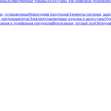
ника
Хозяйственные товары
Аксессуары для цифровой техники
Вс
е, установочные
Новогодняя продукция
Элементы питания, заря
, предохранители
Электроустановочные изделия и аксессуары
Удл
онная и телефонная продукция
Вентиляция, теплый пол
Оборудов