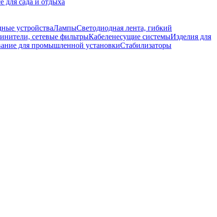
е для сада и отдыха
дные устройства
Лампы
Светодиодная лента, гибкий
инители, сетевые фильтры
Кабеленесущие системы
Изделия для
ание для промышленной установки
Стабилизаторы