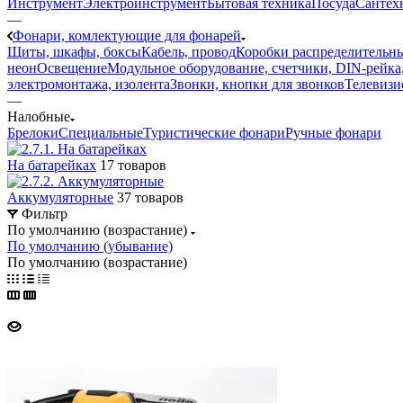
Инструмент
Электроинструмент
Бытовая техника
Посуда
Сантех
—
Фонари, комлектующие для фонарей
Щиты, шкафы, боксы
Кабель, провод
Коробки распределительны
неон
Освещение
Модульное оборудование, счетчики, DIN-рейка
электромонтажа, изолента
Звонки, кнопки для звонков
Телевизи
—
Налобные
Брелоки
Специальные
Туристические фонари
Ручные фонари
На батарейках
17 товаров
Аккумуляторные
37 товаров
Фильтр
По умолчанию (возрастание)
По умолчанию (убывание)
По умолчанию (возрастание)