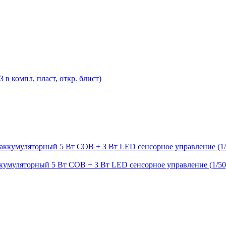
в компл, пласт, откр. блист)
кумуляторный 5 Вт COB + 3 Вт LED сенсорное управление (1/50