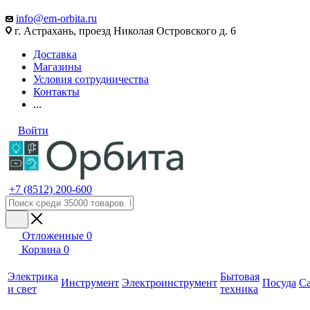
info@em-orbita.ru
г. Астрахань, проезд Николая Островского д. 6
Доставка
Магазины
Условия сотрудничества
Контакты
...
Войти
+7 (8512) 200-600
Отложенные
0
Корзина
0
Электрика
Бытовая
Инструмент
Электроинструмент
Посуда
С
и свет
техника