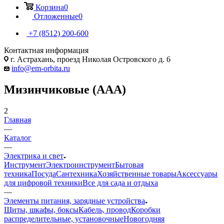
Корзина
0
Отложенные
0
+7 (8512) 200-600
Контактная информация
г. Астрахань, проезд Николая Островского д. 6
info@em-orbita.ru
Мизинчиковые (AAA)
2
Главная
—
Каталог
—
Электрика и свет
Инструмент
Электроинструмент
Бытовая
техника
Посуда
Сантехника
Хозяйственные товары
Аксессуары
для цифровой техники
Все для сада и отдыха
—
Элементы питания, зарядные устройства
Щиты, шкафы, боксы
Кабель, провод
Коробки
распределительные, установочные
Новогодняя