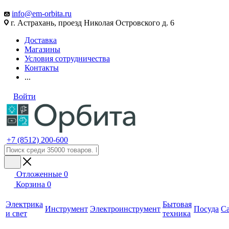
info@em-orbita.ru
г. Астрахань, проезд Николая Островского д. 6
Доставка
Магазины
Условия сотрудничества
Контакты
...
Войти
+7 (8512) 200-600
Отложенные
0
Корзина
0
Электрика
Бытовая
Инструмент
Электроинструмент
Посуда
С
и свет
техника