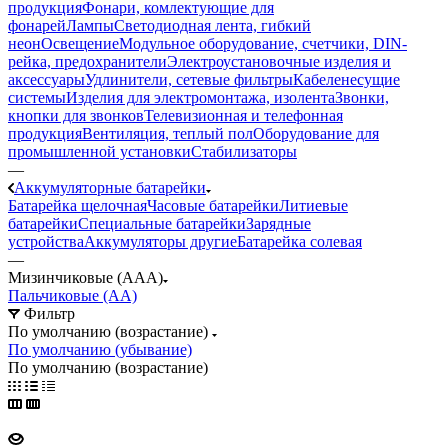
продукция
Фонари, комлектующие для
фонарей
Лампы
Светодиодная лента, гибкий
неон
Освещение
Модульное оборудование, счетчики, DIN-
рейка, предохранители
Электроустановочные изделия и
аксессуары
Удлинители, сетевые фильтры
Кабеленесущие
системы
Изделия для электромонтажа, изолента
Звонки,
кнопки для звонков
Телевизионная и телефонная
продукция
Вентиляция, теплый пол
Оборудование для
промышленной установки
Стабилизаторы
—
Аккумуляторные батарейки
Батарейка щелочная
Часовые батарейки
Литиевые
батарейки
Специальные батарейки
Зарядные
устройства
Аккумуляторы другие
Батарейка солевая
—
Мизинчиковые (AAA)
Пальчиковые (AA)
Фильтр
По умолчанию (возрастание)
По умолчанию (убывание)
По умолчанию (возрастание)