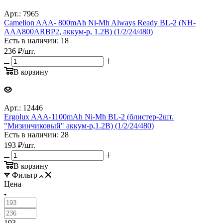
Арт.: 7965
Camelion AAA- 800mAh Ni-Mh Always Ready BL-2 (NH-
AAA800ARBP2, аккум-р, 1.2В) (1/2/24/480)
Есть в наличии: 18
236
₽
/шт.
В корзину
Арт.: 12446
Ergolux AAA-1100mAh Ni-Mh BL-2 (блистер-2шт.
"Мизинчиковый" аккум-р,1.2В) (1/2/24/480)
Есть в наличии: 28
193
₽
/шт.
В корзину
Фильтр
Цена
193