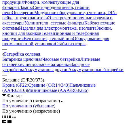
продукция
Фонари, комлектующие для
фонарей
Лампы
Светодиодная лента, гибкий
неон
Освещение
Модульное оборудование, счетчики, DIN-
рейка, предохранители
Электроустановочные изделия и
аксессуары
Удлинители, сетевые фильтры
Кабеленесущие
системы
Изделия для электромонтажа, изолента
Звонки,
кнопки для звонков
Телевизионная и телефонная
продукция
Вентиляция, теплый пол
Оборудование для
промышленной установки
Стабилизаторы
—
Батарейка солевая
Батарейка щелочная
Часовые батарейки
Литиевые
батарейки
Специальные батарейки
Зарядные
устройства
Аккумуляторы другие
Аккумуляторные батарейки
—
Большие (D/R20/373)
Крона (6F22)
Средние (C/R14/343)
Пальчиковые
(AA/R6/316)
Мизинчиковые (AAA/R03/286)
Фильтр
По умолчанию (возрастание)
По умолчанию (убывание)
По умолчанию (возрастание)