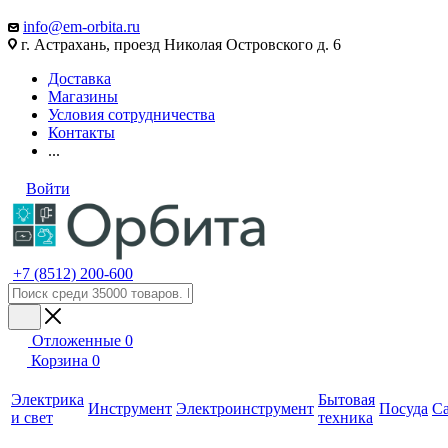
info@em-orbita.ru
г. Астрахань, проезд Николая Островского д. 6
Доставка
Магазины
Условия сотрудничества
Контакты
...
Войти
+7 (8512) 200-600
Отложенные
0
Корзина
0
Электрика
Бытовая
Инструмент
Электроинструмент
Посуда
С
и свет
техника