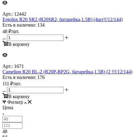
Арт.: 12442
Ergolux R20 SR2 (R20SR2, батарейка,1.5В) (4шт!!/12/144)
Есть в наличии: 134
48
₽
/шт.
В корзину
Арт.: 1671
Camelion R20 BL-2 (R20P-BP2G, батарейка,1.5В) (2 !!!/12/144)
Есть в наличии: 176
111
₽
/шт.
В корзину
Фильтр
Цена
48
64