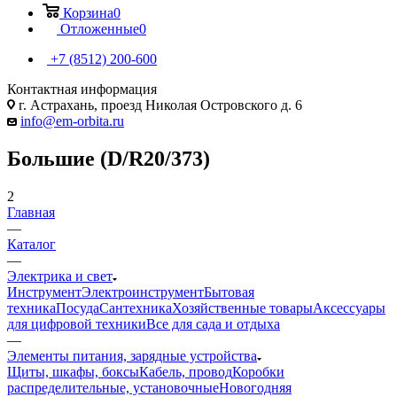
Корзина
0
Отложенные
0
+7 (8512) 200-600
Контактная информация
г. Астрахань, проезд Николая Островского д. 6
info@em-orbita.ru
Большие (D/R20/373)
2
Главная
—
Каталог
—
Электрика и свет
Инструмент
Электроинструмент
Бытовая
техника
Посуда
Сантехника
Хозяйственные товары
Аксессуары
для цифровой техники
Все для сада и отдыха
—
Элементы питания, зарядные устройства
Щиты, шкафы, боксы
Кабель, провод
Коробки
распределительные, установочные
Новогодняя