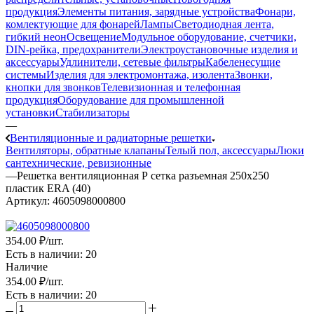
продукция
Элементы питания, зарядные устройства
Фонари,
комлектующие для фонарей
Лампы
Светодиодная лента,
гибкий неон
Освещение
Модульное оборудование, счетчики,
DIN-рейка, предохранители
Электроустановочные изделия и
аксессуары
Удлинители, сетевые фильтры
Кабеленесущие
системы
Изделия для электромонтажа, изолента
Звонки,
кнопки для звонков
Телевизионная и телефонная
продукция
Оборудование для промышленной
установки
Стабилизаторы
—
Вентиляционные и радиаторные решетки
Вентиляторы, обратные клапаны
Телый пол, аксессуары
Люки
сантехнические, ревизионные
—
Решетка вентиляционная Р сетка разъемная 250х250
пластик ERA (40)
Артикул:
4605098000800
354
.00 ₽
/шт.
Есть в наличии
: 20
Наличие
354
.00 ₽
/шт.
Есть в наличии
: 20