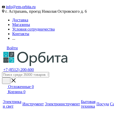
info@em-orbita.ru
г. Астрахань, проезд Николая Островского д. 6
Доставка
Магазины
Условия сотрудничества
Контакты
...
Войти
+7 (8512) 200-600
Отложенные
0
Корзина
0
Электрика
Бытовая
Инструмент
Электроинструмент
Посуда
С
и свет
техника