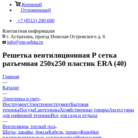
Корзина
0
Отложенные
0
+7 (8512) 200-600
Контактная информация
г. Астрахань, проезд Николая Островского д. 6
info@em-orbita.ru
Решетка вентиляционная Р сетка
разъемная 250х250 пластик ERA (40)
Главная
—
Каталог
—
Электрика и свет
Инструмент
Электроинструмент
Бытовая
техника
Посуда
Сантехника
Хозяйственные товары
Аксессуары
для цифровой техники
Все для сада и отдыха
—
Вентиляция, теплый пол
Щиты, шкафы, боксы
Кабель, провод
Коробки
распределительные, установочные
Новогодняя