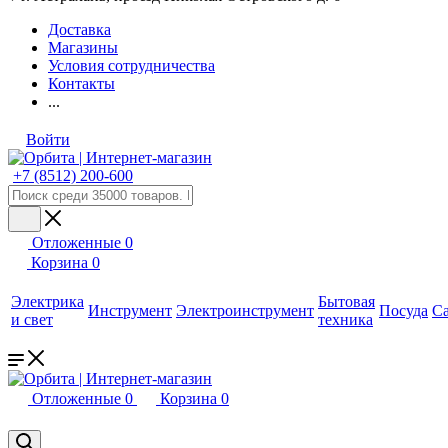
Доставка
Магазины
Условия сотрудничества
Контакты
...
Войти
+7 (8512) 200-600
Отложенные
0
Корзина
0
Электрика
Бытовая
Инструмент
Электроинструмент
Посуда
С
и свет
техника
Отложенные
0
Корзина
0