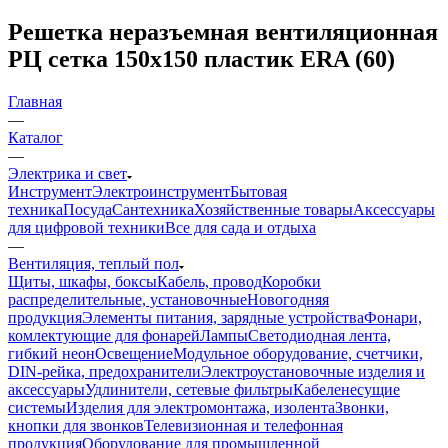
Решетка неразъемная вентиляционная
РЦ сетка 150х150 пластик ERA (60)
Главная
—
Каталог
—
Электрика и свет
Инструмент
Электроинструмент
Бытовая
техника
Посуда
Сантехника
Хозяйственные товары
Аксессуары
для цифровой техники
Все для сада и отдыха
—
Вентиляция, теплый пол
Щиты, шкафы, боксы
Кабель, провод
Коробки
распределительные, установочные
Новогодняя
продукция
Элементы питания, зарядные устройства
Фонари,
комлектующие для фонарей
Лампы
Светодиодная лента,
гибкий неон
Освещение
Модульное оборудование, счетчики,
DIN-рейка, предохранители
Электроустановочные изделия и
аксессуары
Удлинители, сетевые фильтры
Кабеленесущие
системы
Изделия для электромонтажа, изолента
Звонки,
кнопки для звонков
Телевизионная и телефонная
продукция
Оборудование для промышленной