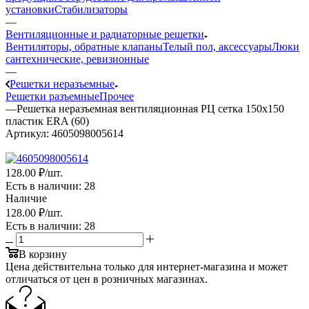
установки
Стабилизаторы
—
Вентиляционные и радиаторные решетки
Вентиляторы, обратные клапаны
Телый пол, аксессуары
Люки
сантехнические, ревизионные
—
Решетки неразъемные
Решетки разъемные
Прочее
—
Решетка неразъемная вентиляционная РЦ сетка 150х150
пластик ERA (60)
Артикул:
4605098005614
128
.00 ₽
/шт.
Есть в наличии
: 28
Наличие
128
.00 ₽
/шт.
Есть в наличии
: 28
В корзину
Цена действительна только для интернет-магазина и может
отличаться от цен в розничных магазинах.