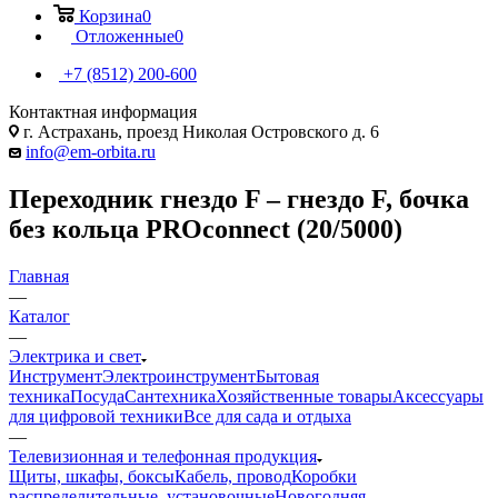
Корзина
0
Отложенные
0
+7 (8512) 200-600
Контактная информация
г. Астрахань, проезд Николая Островского д. 6
info@em-orbita.ru
Переходник гнездо F – гнездо F, бочка
без кольца PROconnect (20/5000)
Главная
—
Каталог
—
Электрика и свет
Инструмент
Электроинструмент
Бытовая
техника
Посуда
Сантехника
Хозяйственные товары
Аксессуары
для цифровой техники
Все для сада и отдыха
—
Телевизионная и телефонная продукция
Щиты, шкафы, боксы
Кабель, провод
Коробки
распределительные, установочные
Новогодняя