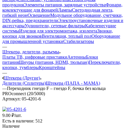
продукция
Элементы питания, зарядные устройства
Фонари,
комлектующие для фонарей
Лампы
Светодиодная лента,
гибкий неон
Освещение
Модульное оборудование, счетчики,
DIN-рейка, предохранители
Электроустановочные изделия и
аксессуары
Удлинители, сетевые фильтры
Кабеленесущие
системы
Изделия для электромонтажа, изолента
Звонки,
кнопки для звонков
Вентиляция, теплый пол
Оборудование
для промышленной установки
Стабилизаторы
—
Штекера, делители, разъемы
Платы ТВ, цифровые приставки
Антенны
Блоки
питания
Шнуры (питания, HDMI, тюльпан)
Переключатели,
кнопки, тумблеры
Кронштейны
—
Штекера (Другие)
Делители (Сплитеры)
Штекера (ПАПА - МАМА)
—
Переходник гнездо F – гнездо F, бочка без кольца
PROconnect (20/5000)
Артикул:
05-4201-6
9
.00 ₽
/шт.
Есть в наличии
: 512
Наличие