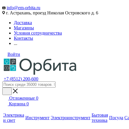
info@em-orbita.ru
г. Астрахань, проезд Николая Островского д. 6
Доставка
Магазины
Условия сотрудничества
Контакты
...
Войти
+7 (8512) 200-600
Отложенные
0
Корзина
0
Электрика
Бытовая
Инструмент
Электроинструмент
Посуда
С
и свет
техника