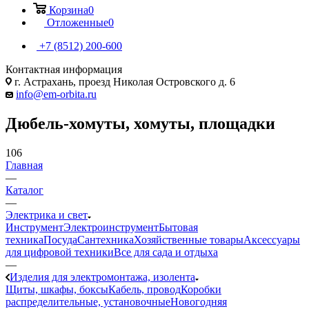
Корзина
0
Отложенные
0
+7 (8512) 200-600
Контактная информация
г. Астрахань, проезд Николая Островского д. 6
info@em-orbita.ru
Дюбель-хомуты, хомуты, площадки
106
Главная
—
Каталог
—
Электрика и свет
Инструмент
Электроинструмент
Бытовая
техника
Посуда
Сантехника
Хозяйственные товары
Аксессуары
для цифровой техники
Все для сада и отдыха
—
Изделия для электромонтажа, изолента
Щиты, шкафы, боксы
Кабель, провод
Коробки
распределительные, установочные
Новогодняя