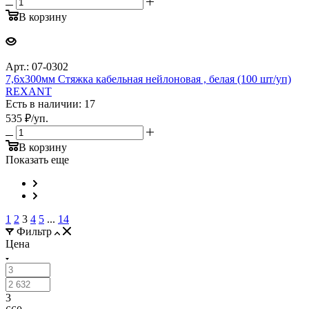
В корзину
Арт.: 07-0302
7,6х300мм Стяжка кабельная нейлоновая , белая (100 шт/уп)
REXANT
Есть в наличии: 17
535
₽
/уп.
В корзину
Показать еще
1
2
3
4
5
...
14
Фильтр
Цена
3