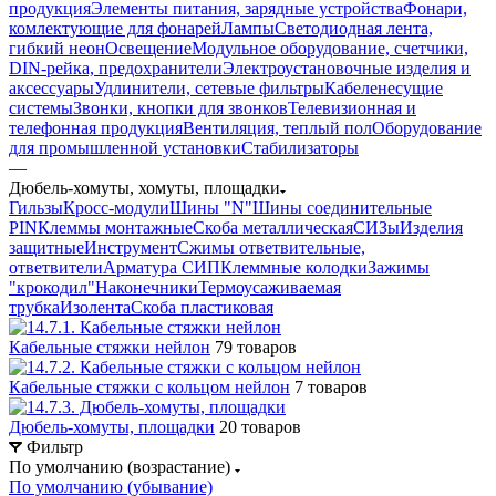
продукция
Элементы питания, зарядные устройства
Фонари,
комлектующие для фонарей
Лампы
Светодиодная лента,
гибкий неон
Освещение
Модульное оборудование, счетчики,
DIN-рейка, предохранители
Электроустановочные изделия и
аксессуары
Удлинители, сетевые фильтры
Кабеленесущие
системы
Звонки, кнопки для звонков
Телевизионная и
телефонная продукция
Вентиляция, теплый пол
Оборудование
для промышленной установки
Стабилизаторы
—
Дюбель-хомуты, хомуты, площадки
Гильзы
Кросс-модули
Шины "N"
Шины соединительные
PIN
Клеммы монтажные
Скоба металлическая
СИЗы
Изделия
защитные
Инструмент
Сжимы ответвительные,
ответвители
Арматура СИП
Клеммные колодки
Зажимы
"крокодил"
Наконечники
Термоусаживаемая
трубка
Изолента
Скоба пластиковая
Кабельные стяжки нейлон
79 товаров
Кабельные стяжки с кольцом нейлон
7 товаров
Дюбель-хомуты, площадки
20 товаров
Фильтр
По умолчанию (возрастание)
По умолчанию (убывание)