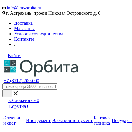
info@em-orbita.ru
г. Астрахань, проезд Николая Островского д. 6
Доставка
Магазины
Условия сотрудничества
Контакты
...
Войти
+7 (8512) 200-600
Отложенные
0
Корзина
0
Электрика
Бытовая
Инструмент
Электроинструмент
Посуда
С
и свет
техника