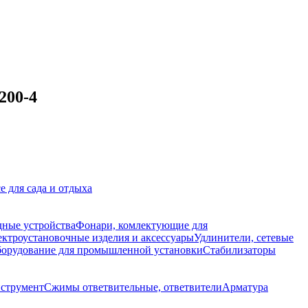
200-4
е для сада и отдыха
дные устройства
Фонари, комлектующие для
ктроустановочные изделия и аксессуары
Удлинители, сетевые
орудование для промышленной установки
Стабилизаторы
струмент
Сжимы ответвительные, ответвители
Арматура