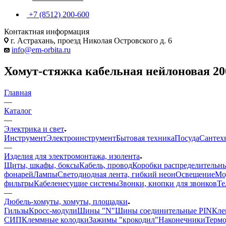
+7 (8512) 200-600
Контактная информация
г. Астрахань, проезд Николая Островского д. 6
info@em-orbita.ru
Хомут-стяжка кабельная нейлоновая 200
Главная
—
Каталог
—
Электрика и свет
Инструмент
Электроинструмент
Бытовая техника
Посуда
Сантех
—
Изделия для электромонтажа, изолента
Щиты, шкафы, боксы
Кабель, провод
Коробки распределительны
фонарей
Лампы
Светодиодная лента, гибкий неон
Освещение
Мо
фильтры
Кабеленесущие системы
Звонки, кнопки для звонков
Те
—
Дюбель-хомуты, хомуты, площадки
Гильзы
Кросс-модули
Шины "N"
Шины соединительные PIN
Кле
СИП
Клеммные колодки
Зажимы "крокодил"
Наконечники
Термо