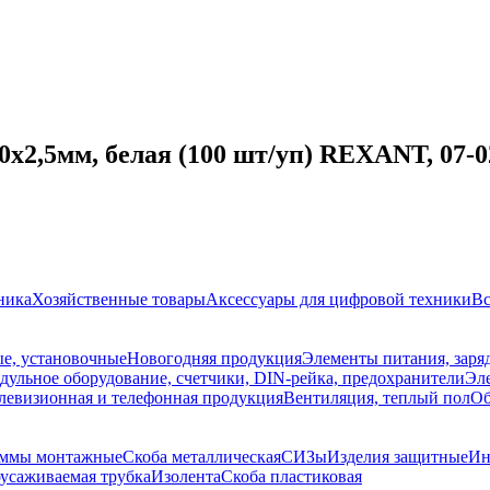
x2,5мм, белая (100 шт/уп) REXANT, 07-0
ника
Хозяйственные товары
Аксессуары для цифровой техники
Вс
е, установочные
Новогодняя продукция
Элементы питания, заря
дульное оборудование, счетчики, DIN-рейка, предохранители
Эле
левизионная и телефонная продукция
Вентиляция, теплый пол
Об
ммы монтажные
Скоба металлическая
СИЗы
Изделия защитные
Ин
усаживаемая трубка
Изолента
Скоба пластиковая