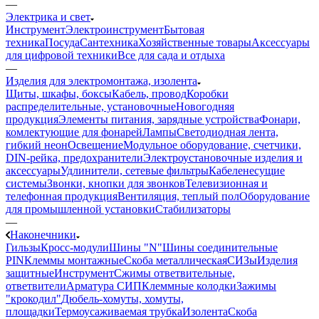
—
Электрика и свет
Инструмент
Электроинструмент
Бытовая
техника
Посуда
Сантехника
Хозяйственные товары
Аксессуары
для цифровой техники
Все для сада и отдыха
—
Изделия для электромонтажа, изолента
Щиты, шкафы, боксы
Кабель, провод
Коробки
распределительные, установочные
Новогодняя
продукция
Элементы питания, зарядные устройства
Фонари,
комлектующие для фонарей
Лампы
Светодиодная лента,
гибкий неон
Освещение
Модульное оборудование, счетчики,
DIN-рейка, предохранители
Электроустановочные изделия и
аксессуары
Удлинители, сетевые фильтры
Кабеленесущие
системы
Звонки, кнопки для звонков
Телевизионная и
телефонная продукция
Вентиляция, теплый пол
Оборудование
для промышленной установки
Стабилизаторы
—
Наконечники
Гильзы
Кросс-модули
Шины "N"
Шины соединительные
PIN
Клеммы монтажные
Скоба металлическая
СИЗы
Изделия
защитные
Инструмент
Сжимы ответвительные,
ответвители
Арматура СИП
Клеммные колодки
Зажимы
"крокодил"
Дюбель-хомуты, хомуты,
площадки
Термоусаживаемая трубка
Изолента
Скоба