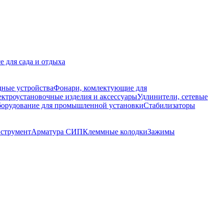
е для сада и отдыха
дные устройства
Фонари, комлектующие для
ктроустановочные изделия и аксессуары
Удлинители, сетевые
орудование для промышленной установки
Стабилизаторы
струмент
Арматура СИП
Клеммные колодки
Зажимы