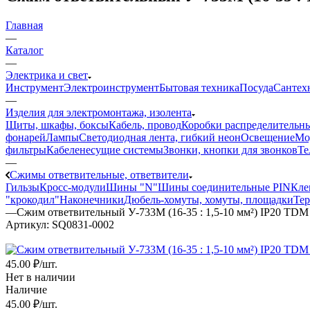
Главная
—
Каталог
—
Электрика и свет
Инструмент
Электроинструмент
Бытовая техника
Посуда
Сантех
—
Изделия для электромонтажа, изолента
Щиты, шкафы, боксы
Кабель, провод
Коробки распределительны
фонарей
Лампы
Светодиодная лента, гибкий неон
Освещение
Мо
фильтры
Кабеленесущие системы
Звонки, кнопки для звонков
Те
—
Сжимы ответвительные, ответвители
Гильзы
Кросс-модули
Шины "N"
Шины соединительные PIN
Кле
"крокодил"
Наконечники
Дюбель-хомуты, хомуты, площадки
Тер
—
Сжим ответвительный У-733М (16-35 : 1,5-10 мм²) IP20 TDM (
Артикул:
SQ0831-0002
45
.00 ₽
/шт.
Нет в наличии
Наличие
45
.00 ₽
/шт.