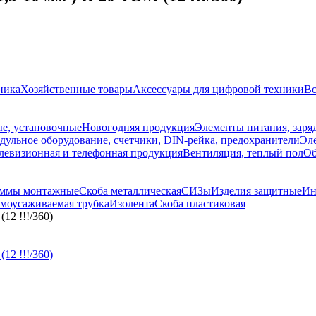
ника
Хозяйственные товары
Аксессуары для цифровой техники
Вс
е, установочные
Новогодняя продукция
Элементы питания, заря
дульное оборудование, счетчики, DIN-рейка, предохранители
Эле
левизионная и телефонная продукция
Вентиляция, теплый пол
Об
ммы монтажные
Скоба металлическая
СИЗы
Изделия защитные
Ин
моусаживаемая трубка
Изолента
Скоба пластиковая
12 !!!/360)