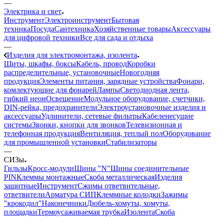
—
Электрика и свет
Инструмент
Электроинструмент
Бытовая
техника
Посуда
Сантехника
Хозяйственные товары
Аксессуары
для цифровой техники
Все для сада и отдыха
—
Изделия для электромонтажа, изолента
Щиты, шкафы, боксы
Кабель, провод
Коробки
распределительные, установочные
Новогодняя
продукция
Элементы питания, зарядные устройства
Фонари,
комлектующие для фонарей
Лампы
Светодиодная лента,
гибкий неон
Освещение
Модульное оборудование, счетчики,
DIN-рейка, предохранители
Электроустановочные изделия и
аксессуары
Удлинители, сетевые фильтры
Кабеленесущие
системы
Звонки, кнопки для звонков
Телевизионная и
телефонная продукция
Вентиляция, теплый пол
Оборудование
для промышленной установки
Стабилизаторы
—
СИЗы
Гильзы
Кросс-модули
Шины "N"
Шины соединительные
PIN
Клеммы монтажные
Скоба металлическая
Изделия
защитные
Инструмент
Сжимы ответвительные,
ответвители
Арматура СИП
Клеммные колодки
Зажимы
"крокодил"
Наконечники
Дюбель-хомуты, хомуты,
площадки
Термоусаживаемая трубка
Изолента
Скоба