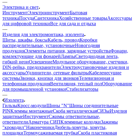
—
Электрика и свет
Инструмент
Электроинструмент
Бытовая
техника
Посуда
Сантехника
Хозяйственные товары
Аксессуары
для цифровой техники
Все для сада и отдыха
—
Изделия для электромонтажа, изолента
Щиты, шкафы, боксы
Кабель, провод
Коробки
распределительные, установочные
Новогодняя
продукция
Элементы питания, зарядные устройства
Фонари,
комлектующие для фонарей
Лампы
Светодиодная лента,
гибкий неон
Освещение
Модульное оборудование, счетчики,
DIN-рейка, предохранители
Электроустановочные изделия и
аксессуары
Удлинители, сетевые фильтры
Кабеленесущие
системы
Звонки, кнопки для звонков
Телевизионная и
телефонная продукция
Вентиляция, теплый пол
Оборудование
для промышленной установки
Стабилизаторы
—
Изолента
Гильзы
Кросс-модули
Шины "N"
Шины соединительные
PIN
Клеммы монтажные
Скоба металлическая
СИЗы
Изделия
защитные
Инструмент
Сжимы ответвительные,
ответвители
Арматура СИП
Клеммные колодки
Зажимы
"крокодил"
Наконечники
Дюбель-хомуты, хомуты,
площадки
Термоусаживаемая трубка
Скоба пластиковая